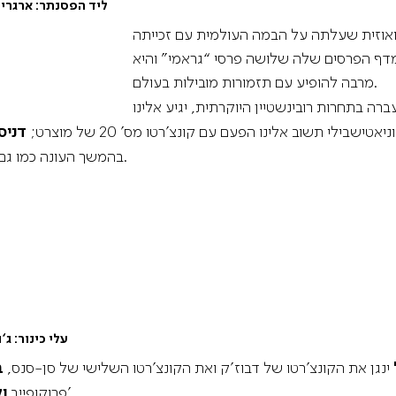
בוניאטישבילי וטריפונוב
ליד הפסנתר
:
ארגריך
ואוזית שעלתה על הבמה העולמית עם זכייתה
בוורשה בשנת 1965. מאז נוספו למדף הפרסים שלה שלושה פרסי “גראמי” והיא
מרבה להופיע עם תזמורות מובילות בעולם.
זכה בשנה שעברה בתחרות רובינשטיין היוקרתית, יגיע אלינו
בילי תשוב אלינו הפעם עם קונצ’רטו מס’ 20 של מוצרט;
דניס 
.
בהמשך העונה כמו גם
ליסה בתיאשבילי ולאונידס קבקוס
עלי כינור
:
ג
‘
ו
ינגן את הקונצ’רטו של דבוז’ק ואת הקונצ’רטו השלישי של סן-סנס,
ב
ינגן את הקונצ’רטו של שוסטקוביץ’.
פרוקופייב
ו