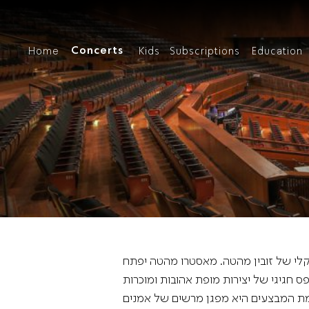
Concerts
Home
Kids
Subscriptions
Education
Our Concerts
Ab
P
קבוצת קרן יער
Our
Gr
Mem
IP
Mus
A 
Concert Schedule
Chamber Mu
Mus
Di
ולו המוזיקלי של זובין מהטה. מאסטרו מהטה יפתח
The
האמנותית לעונה היא פסיפס חגיגי של יצירות מופת אהובות ומוכרות