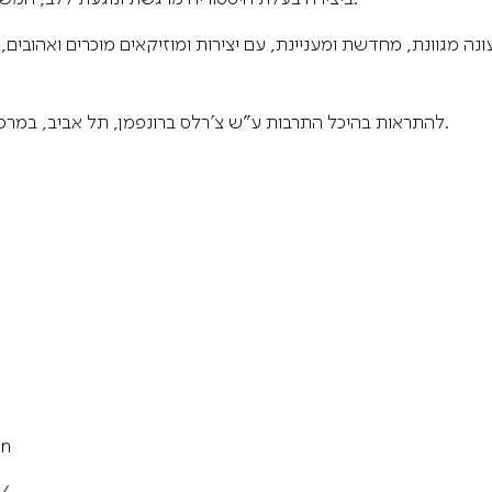
ה מגוונת, מחדשת ומעניינת, עם יצירות ומוזיקאים מוכרים ואהובים,
להתראות בהיכל התרבות ע”ש צ’רלס ברונפמן, תל אביב, במרכז הקונגרסים בירושלים ובאודיטוריום חיפה.
an