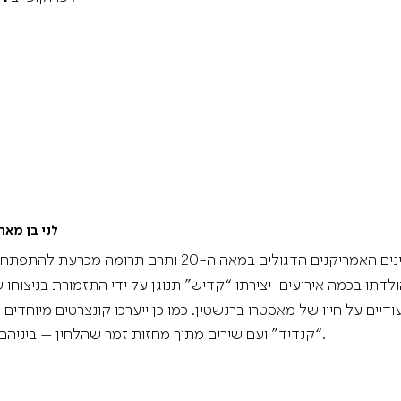
“לני בן מאה
היה אחד המוזיקאים, המנצחים והמלחינים האמריקנים הדגולי
רט יוקרנו 2 סרטים תיעודיים על חייו של מאסטרו ברנשטין. כמו כן ייערכו קונצרטי
“קנדיד” ועם שירים מתוך מחזות זמר שהלחין – ביניהם “סיפור הפרברים”, “יום בניו יורק” ואחרים.