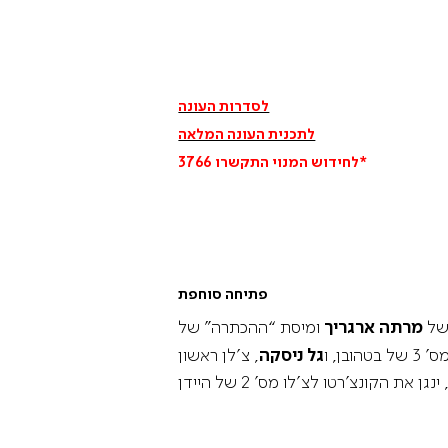
לסדרות העונה
לתכנית העונה המלאה
חידוש המנוי התקשרו 3766*
ל
פתיחה סוחפת
 של
מרתה ארגריך
ומיסת “ההכתרה” של
בן, ו
גל ניסקה
, צ’לן ראשון