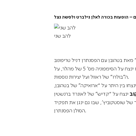
ם
–
להב שני
, שניצח בעונה החולפת על “פולחן האביב” של סטרווינסקי. הראס-קסדו ינצח על הסימפוניה מס’ 5 של מהלר, על
ה”בולרו” של ראוול ועל יצירות נוספות.
נצחו בין היתר על “ארואיקה” של בטהובן,
וב
 של שוסטקוביץ’, שבו גם ינגן את תפקיד
הסולן הפסנתרן.