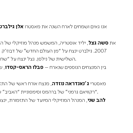
אנו גאים ושמחים לארח השנה את מאסטרו
אלן גילברט
את
סשה גצל
, יליד אוסטריה, המשמש מנהל מוזיקלי של הת
2007. גילברט ינצח על “מן העולם החדש” של דבוז’ק ו
השלישית של נילסן. גצל ינצח על “שחרזדה” של רימסקי-קורסקוב, “האיטלקית” של מנדלסון ועל “הקיסר” מאת בטהובן עם הפסנתרן דניל טריפונוב.
בין המנצחים הנוספים שנארח –
פבלו הראס-קסדו
מאסטרי
ג’נאנדראה נוזדה
, מנצח אורח ראשי של התז
ינצח על “קדיש” של לאונרד ברנשטין.
“רקוויאם גרמני” של ברהמס וסימפוניית “האביב” 
להב שני
, המנהל המוזיקלי המיועד של התזמורת, ינצח