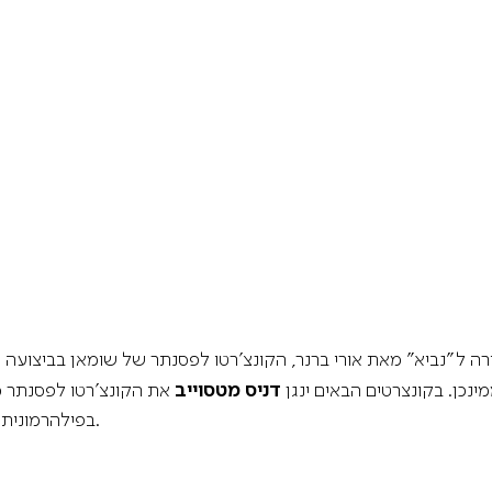
ורה ל”נביא” מאת אורי ברנר, הקונצ’רטו לפסנתר של שומאן בביצועה
נכן. בקונצרטים הבאים ינגן
דניס מטסוייב
את הקונצ’רטו לפסנתר מס’ 3 של בטהו
בפילהרמונית, ינגן את הקונצ’רטו לצ’לו מס’ 2 של היידן.