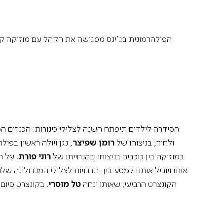
הפילהרמונית בג’ינס מפגישה את הקהל עם מוזיקה קלא
הסידרה לילדים תיפתח השנה לצלילי כינורות: הכנרים המו
ולחוד, בניצוחו של
רומן שפיצר
, נגן ויולה ראשון בפיל
במוזיקה בין כוכבים בניצוחו ובהנחייתו של
רוני פורת
. על 
אותו ויוביל אותנו למסע בין-תרבויות לצלילי המנדולינה שלו
הקונצרט הרביעי, שאותו ינחה
טל מוסרי
. בקונצרט סיו