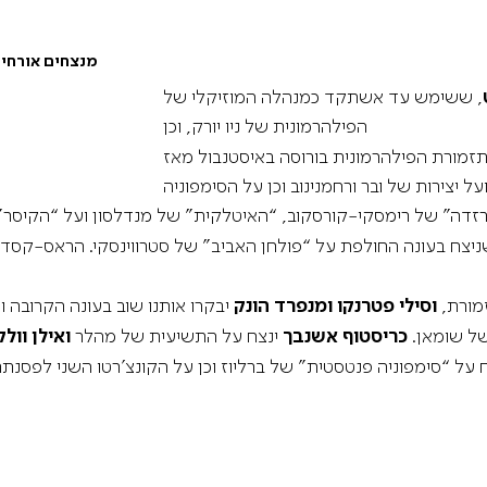
הופעות בכורה לאלן גילברט ולסשה גצל
מנצחים אורחי
, ששימש עד אשתקד כמנהלה המוזיקלי של
הפילהרמונית של ניו יורק, וכן
זמורת הפילהרמונית בורוסה באיסטנבול מאז
על יצירות של ובר ורחמנינוב וכן על הסימפוניה
מורת,
וסילי פטרנקו
ומנפרד הונק
יבקרו אותנו שוב בעונה הקרובה וי
של שומאן.
כריסטוף אשנבך
ינצח על התשיעית של מהלר
ואילן וולק
 על “סימפוניה פנטסטית” של ברליוז וכן על הקונצ’רטו השני לפסנתר