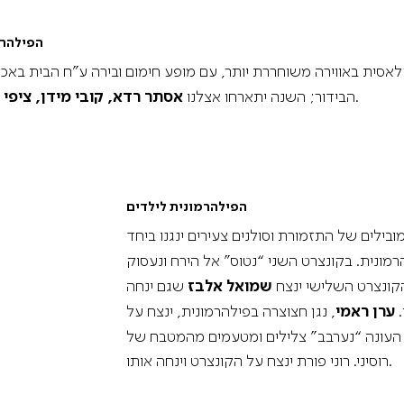
הפילהרמ
סית באווירה משוחררת יותר, עם מופע חימום ובירה ע”ח הבית באכסד
.
הבידור; השנה יתארחו אצלנו
אסתר רדא, קובי מידן, ציפי פ
הפילהרמונית לילדים
בילים של התזמורת וסולנים צעירים ינגנו ביחד
הרמונית. בקונצרט השני “נטוס” אל הירח ונעסוק
הקונצרט השלישי ינצח
שמואל אלבז
שגם ינחה
.
ערן ראמי
, נגן חצוצרה בפילהרמונית, ינצח על
ם העונה “נערבב” צלילים ומטעמים מהמטבח של
רוסיני. רוני פורת ינצח על הקונצרט וינחה אותו.