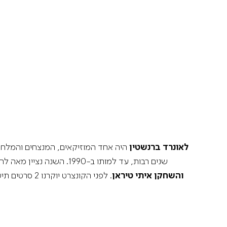
לאונרד ברנשטין
שנים רבות, עד למותו ב-1990. השנה נציין מאה להולדתו בכמה אירועים: יצירתו “קדיש” תנוגן על ידי התזמורת בניצוחו של אילן וולקוב, עם זמרת הסופרן
והשחקן איתי טיראן
. לפני הקונצ