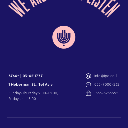
3766*
|
03-6211777
info@ipo.co.il
1 Huberman St., Tel Aviv
055-7000-232
Sunday-Thursday 9:00-18:00,
1533-5253695
Friday until 13:00