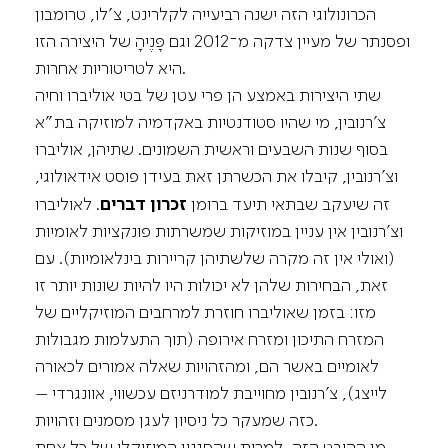
הכרונולוגי הזה ישנה רביעייה לקלרינט, צ’לו, טרומבון
ופסנתר של מעיין צדקה מ־2012 וגם פָּנֶיהָ של היצירה הזו
היא לטריטוריות אחרות.
שתי היצירות באמצע הן פרי עטן של בטי אוליברו וחיה
צ’רנובין, מי שהיו סטודנטיות באקדמיה למוזיקה בת”א
בסוף שנות השבעים וראשית השמונים. שתיהן, אוליברו
וצ’רנובין, קיבלו את הכשרתן זאת בעידן פוסט אידאולוגי,
זה שיעקב שבתאי תיעד ברומן
זכרון דברים
. לאוליברו
וצ’רנובין אין עניין במוזיקות שמשרתות פונקציות לאומיות
(ואולי אין זה מקרה שלשתיהן קריירות בינלאומיות). עם
זאת, הבחירות שלהן לא יכולות היו להיות שונות יותר זו
מזו: בזמן שאוליברו חוזרת למרחבים המוזיקליים של
המזרח התיכון ומזרח אירופה (תוך התעלמות מגבולות
לאומיים באשר הם, ומהזהויות שאלה אמורים לכאורה
לייצג), צ’רנובין מחוייבת למודרניזם עכשווי, אוונגרדי –
כזה שמעקר כל ניסיון לעגן מסמנים וזהויות.
מן ההיבט הזה, למרות שהסגנון המוזיקלי של כל אחת