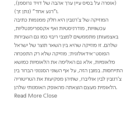
(אופרה על בסיס עיין ערך אהבה של דויד גרוסמן),
ו״רגע אחד״ (נתן זך).
המוזיקה של צ’רנובין היא חלק ממגמות כתיבה
עכשוויות, מודרניסטיות ואף אקספרימנטליות,
באצמעותן מתממשים למצבי ריבוי כמו גם השבירוּת
שלהם. זו מוזיקה שהיא בין השאר תוצר של ישראל
הפוסט־אידאולוגית; מוזיקה שלא רק התפכחה
מלאומיות, אלא גם האלימה את הלאומיות כמושא
התייחסות. במובן הזה, על אף השוני הסגנוני הברור בין
צ’רנובין לבין אוליברו, שתיהן מפקיעות את הטריטוריה
הלאומית מעצם הוצאתה מהאופק האומנותי שלהן.
Read More
Close