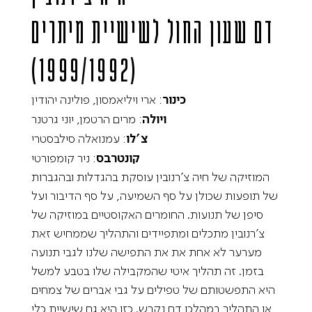
דם שעון החול
לשישיית מיתרים
(1999/1992)
כינור
: ארי ויליאמסון, פולינה יהודין
ויולה
: מרים הרטמן, יוני גרטנר
צ’לו
: עמנואלה סילבסטרי
קונטרבס
: ניר קומפורטי
המוזיקה של חיה צ’רנובין עוסקת בהגדלות ובהגברות
של תופעות שכולן על סף השמיעה, על סף הדיבור ועל
סיפן של תנועות. החומרים האקוסטיים במוזיקה של
צ’רנובין מתכלים ומתפיידים והתהליך שממחיש זאת
מערער לא אחת את את התפישה שלנו לגבי תנועה
בזמן. זה תהליך איטי שהמקבילה שלו בטבע למשל
היא התפשטותם של טפילים על גבי אברים של צמחים
או התהליך במהלכו דם נקרש. כזו היא גם שישיית כלי