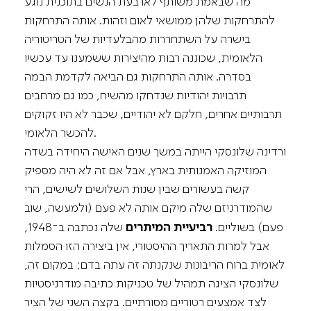
מה שבאמת משותף לארבעת הנשים בתוכנית נוגע
להתרחקות שלהן ממושאי לאום וזהות. אותה התרחקות
בישרה על השתחררות מהבלעדיות של הטריטוריה
הלאומית, שכוננה רבות מהיצירות ששמענו עד עכשיו
בסדרה. אותה התרחקות גם הביאה לקדמת הבמה
תרבויות יהודיות שנדחקו מהשיח, כמו גם מרחבים
תרבותיים אחרים, חלקם לא יהודיים, שכבר לא היו זקוקים
להכשר הלאומי.
ורדינה שלונסקי הייתה במשך שנים האישה היחידה בשדה
המוזיקה האמנותית בארץ, אבל אם זה לא היה מספיק
קשה בעשורים שבין שנות השלושים לשישים, הרי
שהמודרניזם שלה מיקם אותה לא פעם (ולמעשה, שוב
פעם) בשוליים.
רביעיית המיתרים
שלה נכתבה ב־1948,
אבל למרות התאריך ההיסטורי, אין ביצירה הזו הסמלות
לאומית ברוח הריבונות שנקנתה זה עתה בדם; במקום זה,
שלונסקי הציגה תמהיל של טכניקות כתיבה מודרניסטיות
לצד אמצעים רטוריים מסורתיים. בקצה השני של הציר