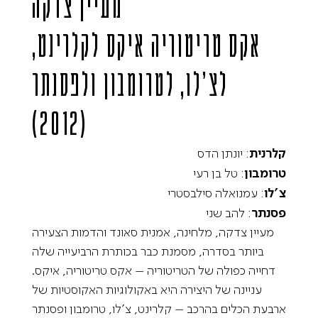
מעיין צדקה
אקס טריטוריה איקס
לקלרינט,
לצ’לו, לטרומבון ולפסנתר
(2012)
קלרנית
: יונתן הדס
טרומבון
: טל בן רעי
צ’לו
: עמנואלה סילבסטרי
פסנתר
: להב שני
מעיין צדקה, מלחינה, אמנית סאונד והדמות הצעירה
ביותר בסדרה, מסמנת כבר בכותרת הרביעייה שלה
דחייה כפולה של הטריטוריה – אקס טריטוריה, איקס.
עניינה של היצירה היא באקולוגיות האקוסטיות של
ארבעת הכלים בהרכב – קלרינט, צ’לו, טרומבון ופסנתר