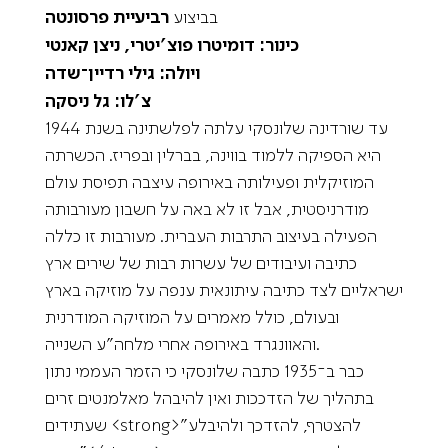
בביצוע
רביעיית פרסונטה
כינור: דומיטרו פוצ’יטרי, ניצן קאנטי
ויולה: גילי רדיין־שדה
צ’לו: גל ניסקה
עד שורדינה שלונסקי עלתה לפלשתינה בשנת 1944
היא הספיקה ללמוד בווינה, בברלין ובפריז. הכשרתה
המוזיקלית ופעילותה באירופה עיצבה תפיסת עולם
מודרניסטית, אבל זו לא באה על חשבון מעורבותה
הפעילה בעיצוב התרבות העברית. מעורבות זו כללה
כתיבה ועיבודים של עשרות רבות של שירים ארץ
ישראליים לצד כתיבה עיתונאית ענפה על מוזיקה בארץ
ובעולם, כולל מאמרים על המוזיקה המודרנית
והאוונגרד באירופה אחרי מלחה”ע השנייה.
כבר ב־1935 כתבה שלונסקי כי הזמר העממי נתון
בתהליך של הזדככות ואין להיבהל מאלמנטים זרים
שעתידים <strong>”להצטרף, להזדכך ולהיבלע