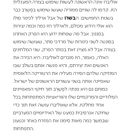
אוליברו אינה הראשונה לעשות שימוש בצורה המעגלית
הזו. קדמו לה שניים ממוריה שעשו שימוש בפֶּשְׁרֵב כבר
בשנות החמישים: ה
בשרו
של אבל ארליך לכינור סולו
הוא אולי הידוע מכולם, ולארליך היו כמה וכמה יצירות
בסגנון; אבל מה שפחות ידוע היא הפרק האחרון
בסונטה לשני כינורות של מרדכי סתר, שעושה שימוש
בצורה אבל לא מציין זאת בכותר הפרק. שני המלחינים
האלה, כאמור, היו מוכרים לאוליברו. היא הכירה את
האנשים ואת יצירתם, והיא פגשה אותם בשלב שבו
המוזיקה שלהם הסירה מעליה את הרטוריקה הלאומית
שאפיינה אותה בשני עשורים הראשונים של ישראל.
כמותם גם היא פנתה לפֶּשְׁרֵב תוך חיקוי המאפיינים
המלודיים והמרקמיים שלו והווריאציות המתפתחות בכל
אחד מחלקיו. אלא שאוליברו עושה זאת תוך כדי
שחיקה אגרסיבית כמעט של האידיומיים המערביים
שבמשך כמה מאות סימנו את המזרח כאחר וכטעון
התפתחות.