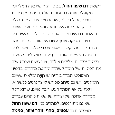
הקשת
דם שעון החול
. בביטוי הזה שתבעה המלחינה
מקופלת אותה בו־זמניות של תנועה בזמן בצורת
דימום, אבל גם דֹּם, שהוא מצב צבירה אחר שלה.
ובדיוק הסף הזה של תנועה והעדר תנועה שאינה
נרשמת בחושים מכונן את היצירה כולה. שישיית כלי
המיתר מפיקה אוסף עצום של גוונים שרבים מהם
מתנתקים מההקשר האסוציאטיבי שלנו באשר לכלי
הנגינה המפיקים אותם. בין אותם מצלולים נשמעים
צלילים יסודיים, צלילים עיליים, או רעשים שמדגישים
את הפיזיות של חיכוך קשתות ומריטת מיתרים. בדמיון
האקוסטי המרהיב הזה יש רְוָויָה ומלאוּת שאינם
הומוגניים. ויש גם סירוב מפורש לייצר נרטיב כלשהוא,
וזאת על אף הכותר העשיר בדימויים, שהוא חלק
מסדרה ארוכה של יצירות שנושאות כותרים עבריים
שאינם מתורגמים. לכותרים כמו
דם שעון החול
מצטרפים גם
עפצים
,
סחף
,
זוהר עיוור
,
פנימה