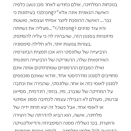
בנוכחות המלחינה, אולם כחודש לאחר מכן נטען כלפיה
בעיתונות כי <strong>”האישה הגאונית אינה אלא
גבר… האישה ההופכת ליוצר אמיתי ועצמאי, פושטת
מעליה את נשיותה…”</strong> והיו עוד פנינים
מיזוגניות בסגנון הזה, שהבהירו לה כי עליה להסתפק
בצורות צנועות יותר, ולא חלילה סימפוניה.
הרביעייה של שלונסקי היא אכן תמצית הביוגרפיה
האירופאית שלה. הרטוריקה של הרביעייה רומנטית
ואילו המבנים ההרמוניים שמתחזקים אותה אינם
מחוייבים לסגנון מודרניסטי אחד, ווודאי שאינם מוכפפים
לסגנון לאומי כזה או אחר. שלונסקי, שהכירה את וכתבה
על המוזיקה של שנברג, מיו, בוזוני, הינדמית, מסייאן
וברטוק, מעולם לא הגבילה עצמה לכתיבה מסוג אסתטי
או לאומי אחד. אבל כשכל זה יצא תחת ידיה של
מלחינה, אישה, הוא הביא להדרתה של היצירה
והיוצרת. בכך נשללה ממנה הסימביוזה והדיאלקטיקה
הדרושה לכל מלחין ומלחינה – לכתוב יצירות מוזמנות,