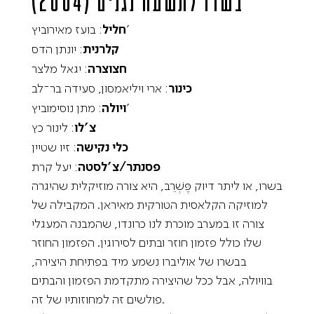
בשרו
לתשעה נגנים (2004)
: בועז מאירוביץ’
חליל
קלרנית
: יונתן הדס
חצוצרה
: יגאל מלצר
כינור
: ארי ויליאמסון, סעידה בר־לב
: מתן נוסימוביץ’
ויולה
צ’לו
: לינור כץ
כלי נקישה
: זיו שטיין
פסנתר/צ’לסטה
: יעל קרת
בשרו, או ליתר דיוק פֶּשְׁרֵב, היא צורה מוזיקלית שהיגרה
למוזיקה הקלאסית הטורקית מאיראן. המקבילה של
צורה זו במערב מוכרת לנו כרונדו, שהמבנה המעגלי
שלו כולל פזמון חוזר ובתים לסירוגין. הפזמון החוזר
בבשרו של אוליברו נשמע מיד בפתיחת היצירה,
בוויולה, אבל ככל שהיצירה מתקדמת הפזמון והבתים
פולשים זה למחוזותיו של זה.