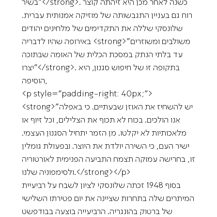
בשיר”</strong>. כשנה לאחר מכן היא זיהתה קוצר
רוח גם בעניין התגבשותה של מוזיקה אמנותית עברית.
שלונסקי שללה את התקדימים של מלחינים יהודים
באירופה שהיו לדבריה <strong>”משולבים ומשוזרים
עד בלתי הנתק במסכת הכלית של האומה שבתוכה
יצרו”</strong>. בתקופה זו של חיפוש סגנון, היא
הוסיפה,
<p style=”padding-right: 40px;”>
<strong>”יש להשחיז את האוזן שבעתיים. כי באפלה
אנו הולכים. בכוח לא תכוף את הצלילים, וכל זיוף או
מלאכותיות לא יקלטו. מן הזמר יתחיל הסגנון העצמי.
ישיר העם, כי השירה יולדת את היוצר. ובפעולת גומלין
זו, בחרישה עמוקה תצמח התביעה הפנימית לאורטוריה
ולסימפוניה שלנו.</strong></p>
בסוף 1948 זכתה שלונסקי לציון לשבח על רביעיית
המיתרים שלה בתחרות שציינה את יום פטירתו השלישי
של ברטוק בהונגריה. הרביעייה בוצעה בבודפשט