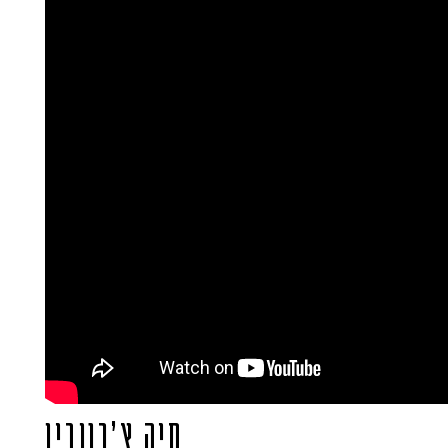
חיה צ’רנובין