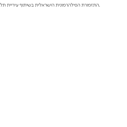
התזמורת הפילהרמונית הישראלית בשיתוף עיריית תל אביב-יפו, המחלקה למופעים, יעבירו קונצרט בשידור חי לקהל הרחב על גבי מסך ענק בכיכר התרבות (הבימה).
Israel Philharmonic
Foundation UK