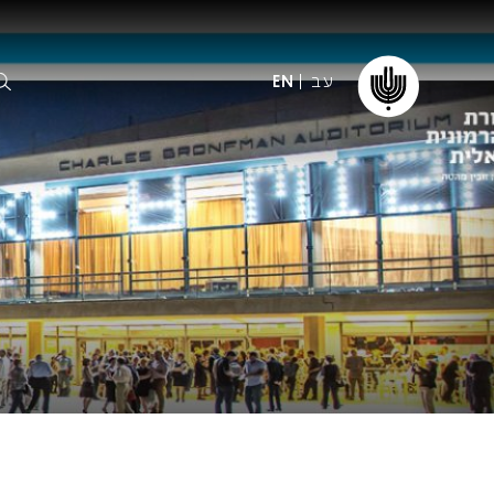
עב
EN
ormation
The IPO
Foundation
ffice
es
Donate
ibility
Young People
Our friends
First Concert? FAQs
Education & Community
ct
Dedication & Recognition
AFIPO