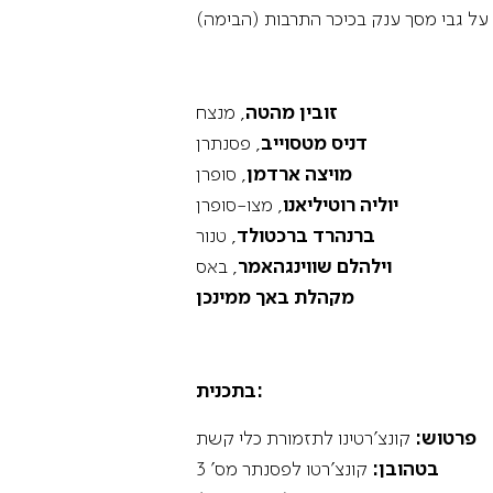
זובין מהטה
, מנצח
דניס מטסוייב
, פסנתרן
מויצה ארדמן
, סופרן
יוליה רוטיליאנו
, מצו-סופרן
ברנהרד ברכטולד
, טנור
וילהלם שווינגהאמר
, באס
מקהלת באך ממינכן
בתכנית:
פרטוש:
קונצ’רטינו לתזמורת כלי קשת
בטהובן:
קונצ’רטו לפסנתר מס’ 3