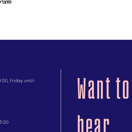
מוצר:
Want to
00, Friday until
hear
3:00