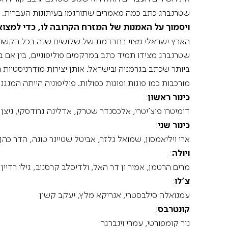
שטרנברג כתב כמה מאמרים שתורגמו בעיתונות העברית. ב־1927 למשל טען
ויסמוך על האמנות של המזרח הקרובה לו, כדי למצ
הארץ ישראלי מצוי בתרדמת של שלושים שנה בכל הקשור 
שטרנברג מצידו תמיד כתב במרקמים פוליפוניים, בין אם ב
ביותר שכתב בגרמניה ובישראל. אותן יצירות מודרניסטיות
מורכבות כמו פוגות ופוגות כפולות. פוליפוניה הייתה המנג
כינור ראשון
:
דומיטרו פוצ'יטרי, אלכסנדר שטרק, אדלינה גרודסקי, ניצן 
כינור שני
:
ארי ויליאמסון, שמואל גלזר, אביטל שטיינר טונה, הדר כהן
ויולה
:
מרים הרטמן, אמיר ון דר האל, ולדיסלב קרסנוב, גילי רדיי
צ'לו
:
עמנואלה סילבסטרי, אנריקא מלץ, יעקב קשין
קונטרבס
:
ניר קומפורטי, עמרי וינברגר