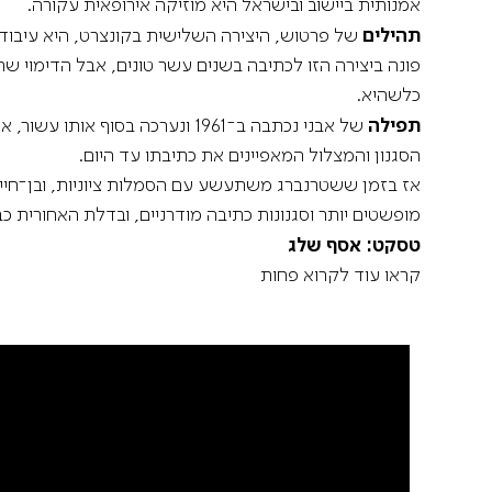
אמנותית ביישוב ובישראל היא מוזיקה אירופאית עקורה.
תהילים
פונה ביצירה הזו לכתיבה בשנים עשר טונים, אבל הדימוי 
כלשהיא.
תפילה
של אבני נכתבה ב־1961 ונערכה
הסגנון והמצלול המאפיינים את כתיבתו עד היום.
אז בזמן ששטרנברג משתעשע עם הסמלות ציוניות, ובן־חיים
מופשטים יותר וסגנונות כתיבה מודרניים, ובדלת האחורית כ
טסקט: אסף שלג
קראו עוד
לקרוא פחות