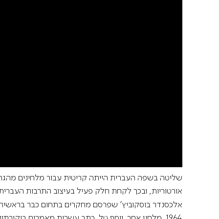
שליטה בשפה העברית הייתה קריטית עבור מלחינים מהגרים
אורטוריות, ובכך לקחת חלק פעיל בעיצוב התרבות העברית
אלכסנדר בוסקוביץ' שפרסם מחקרים בתחום כבר בראשית 
1964. מלחין אחר, יוסף טל, כתב עשרות מאמרים בי