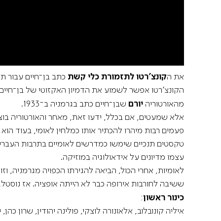
את ה
קונצ'רטו לתזמורת כלי קשת
כתב בן־חיים עבור ת
הקונצ'רטו אפשר לשמוע את הדמיון האקזוטי של בן־חיים,
מהאורטוריה
יורם
שבן־חיים כתב בגרמניה ב־1933.
פעמים רבות מיהרו להכתיר אותו כמלחין לאומי, בעוד הוא
טקסטים תנכיים שימשו כמדרשים לאומיים בתרבות העברית, ו
עצמו מדיונים על אידאולוגיה במוזיקה.
לאומיות, אחרי הכול, הביאה להגירתו הכפויה מגרמניה, 
ששיבה לחורבות אירופה כבר לא הייתה אופציה. אז נוסטל
כינור ראשון
:
איליה קונובלוב, אלאונורה לוצקי, פולינה יהודין, שרון כהן, י