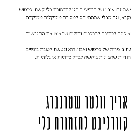
AFIPO
ירה השלישית בקונצרט, היא עיבוד של הרביעייה השנייה לכלי קשת שכתב ב־1960 ועיבד ב־1970; למעשה זהו עיבוי של הרביעייה הזו לתזמורת כלי קשת. פרטוש
Israel Philharmonic
Foundation UK
המקרא, וזה מבלי שההתייחס למסורת מוזיקלית ממוקדת
אחרי שהוא פונה לכתיבה להרכבים גדולים שהאיצו את התגבשות
ביצירות של פרטוש ואבני. היא ננטשת לטובת ביטויים
ודיות שהציונות ביקשה לבדל כדתיות או גלותיות.
אריך וולטר שטרנברג
קוודליבט
לתזמורת כלי