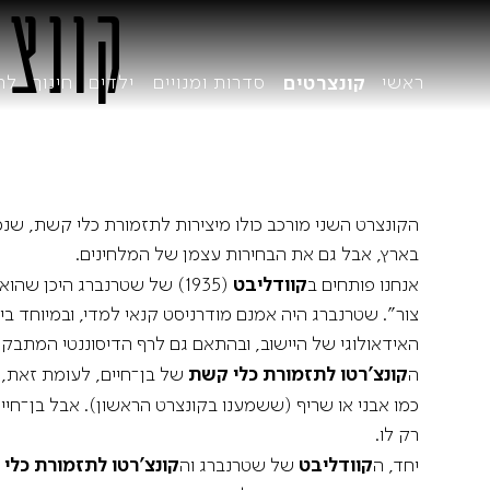
קונצרט מס'
ראשי
סדרות ומנויים
ילדים
חינוך
לה
קונצרטים
הקונצרטים שלנו
על
קבוצת קרן יער
הקונצרט השני מורכב כולו מיצירות לתזמורת כלי קשת, ש
בארץ, אבל גם את הבחירות עצמן של המלחינים.
אנחנו פותחים ב
קוודליבט
(1935) של שטרנברג היכן ש
הה
צור". שטרנברג היה אמנם מודרניסט קנאי למדי, ובמיוחד ב
חב
האידאולוגי של היישוב, ובהתאם גם לרף הדיסוננטי המתבק
מנ
ה
קונצ'רטו לתזמורת כלי קשת
של בן־חיים, לעומת זאת, 
מנ
לוח הקונצרטים
קונצרטים קאמריים
כמו אבני או שריף (ששמענו בקונצרט הראשון). אבל בן־חיים
אק
רק לו.
יחד, ה
קוודליבט
של שטרנברג וה
קונצ'רטו לתזמורת כלי