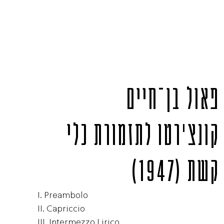
פאול בן־חיים
קונצ'רטו לתזמורת כלי
קשת
(1947)
I.
Preambolo
II.
Capriccio
III.
Intermezzo Lirico