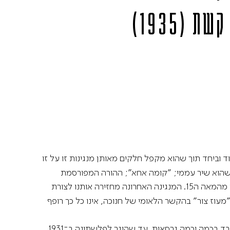
קשת (1935)
אותן לחוד וביחד תוך שהוא מקפל חלקים מאותן מנגינות זו על זו
" שהוא שיר עממי; "קומה אחא"; ההורה המפורסמת
שהלחין שלום פוסטולסקי ב־1926, השיר "למולדתי" של מרדכי זעירא משנת 1927, ו"מעוז צור", שהוא ככל הנראה לחן לותרני מהמאה ה15. המנגינה האחרונה מחזירה אותנו לצורת
עוז צור" בהקשר הלאומי של חנוכה, אינו כל כך רופף
את השירים העבריים האלו הזו שמע שטרנברג בביקוריו השנתיים לפלשתינה שהחלו ב־1925 ואת ההורה של פוסטולסקי הוא עיבד בכמה וכמה גרסאות. עד שהיגר לפלשתינה ב־1931