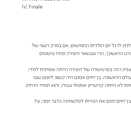
IV.
Finale
חין לרגל יום הולדתו החמישים. אם בפרק השני של
ט הראשון), הרי שבשאר היצירה פוזרו ציטוטים
1979. הבחירה של בן־חיים שלא להזכיר את העניין הזה בפרטיטורה של היצירה הייתה אופיינית למדי.
עולם הראשונה. בן־חיים אמנם היה קשוב לאופן שבו
ת לא הייתה קריטריון אמנותי עבורו, והוא תמיד הרחיק
בן־חיים תפס את הגירתו לפלשתינה כדבר זמני, עד