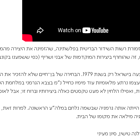
זמורת רשות השידור הבריטית בפלשתינה, שהזמינה את היצירה מהמל
 זה שהוחרף ביצירות המוקדמות של אבני ושריף (כפי ששמענו בקונצר
אלא שמעטים, אם בכלל, ידעו זאת, מאחר והאורטוריה בוצעה בישראל רק בשנת 
 עצמו נרתע מלאומיות עוד מימיו כחייל נ"מ בצבא הגרמני במלחמת ה
אפילו הלחין לא מעט טקסטים כאלה ביצירותיו וברוח זו; אבל לאומיו
וזו הייתה אותה גרמניה שבשמה נלחם במלה"ע הראשונה. למרות זאת, 
גיה מילאה את מקומו של הבית.
לנה טישין, סיון מעיני