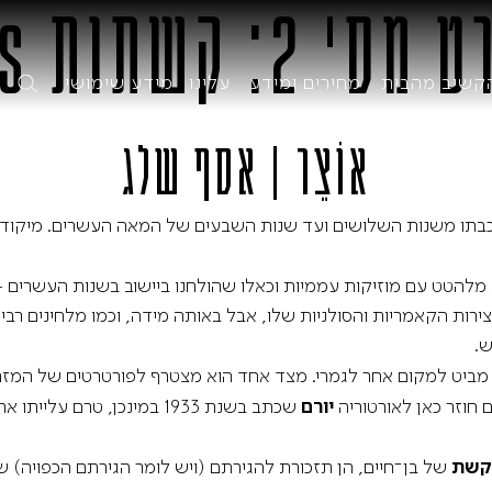
 2: קשתות Bows
קשיב מהבית
מחירים ומידע
עלינו
מידע שימושי
אוֹצֵר | אסף שלג
 התזמורת
מחירים
מידע שימושי
נכבתו משנות השלושים ועד שנות השבעים של המאה העשרים. מיקוד
הוא מלהטט עם מוזיקות עממיות וכאלו שהולחנו ביישוב בשנות העשרים 
אולמות
יסטוריה של הפילהרמונית
הנחות ברכישת כרטיסים
הנהלה
יצירות הקאמריות והסולניות שלו, אבל באותה מידה, וכמו מלחינים ר
חניה
רי התזמורת
קבוצות ועסקים
מטה
ש.
הל מוזיקלי אמריטוס
מועדון העתודה – קלאסי חופשי
קבלת קהל, טלפונים ודרכי התקשרות
ארכיון התזמורת
מביט למקום אחר לגמרי. מצד אחד הוא מצטרף לפורטרטים של המזרח ש
הל מוזיקלי
יצירת קשר
מתנה קלאסית
קטלוג הקלטות התזמור
קונצרטים מיוחדים
קונצרטים לילדים
 חוזר כאן לאורטוריה
יורם
שכתב בשנת 1933 במינכן, טר
דמי
אודיציות
פעם ראשונה בקונצרט? כל מה שחשוב לדעת
הצהרת נגישות
דרושים
 קשת
של בן־חיים, הן תזכורת להגירתם (ויש לומר הגירתם הכפויה) של