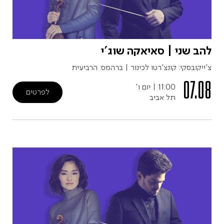
להב שני | סאיאקה שוג'י
צ'ייקובסקי: קונצ'רטו לכינור | ברהמס: הרביעית
07.08
11:00
|
יום ו'
לפרטים
תל אביב