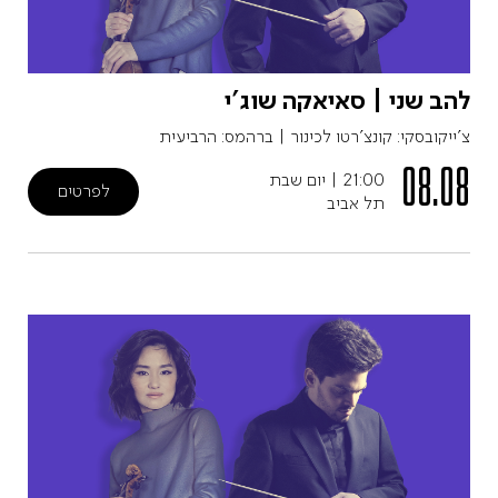
להב שני | סאיאקה שוג'י
צ'ייקובסקי: קונצ'רטו לכינור | ברהמס: הרביעית
08.08
21:00
|
יום שבת
לפרטים
תל אביב