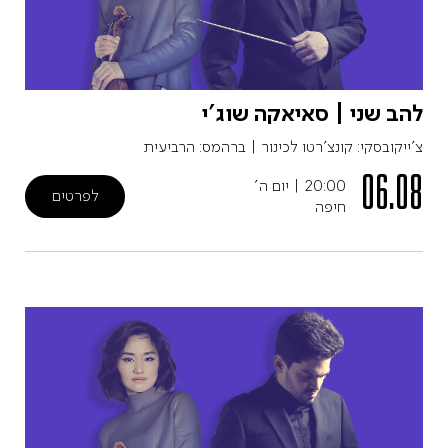
להב שני | סאיאקה שוג'י
צ'ייקובסקי: קונצ'רטו לכינור | ברהמס: הרביעית
06.08
20:00
|
יום ה'
לפרטים
חיפה