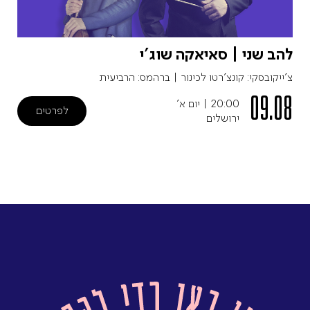
להב שני | סאיאקה שוג'י
צ'ייקובסקי: קונצ'רטו לכינור | ברהמס: הרביעית
09.08
20:00
|
יום א'
לפרטים
ירושלים