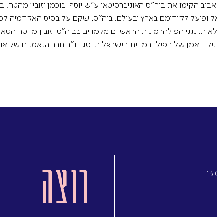
מדיניות הפרטיות
ביב הקימו את ביה"ס האוניברסיטאי ע"ש יוסף בוכמן וזובין מהטה. 
ל ופועל לקידומם בארץ ובעולם. ביה"ס, שקם על בסיס האקדמיה למוז
תקנון
ות לימוד מלאות. נגני הפילהרמונית הראשיים מלמדים בביה"ס וזובין מה
אתר היכל התרבות
תיק ונאמן של הפילהרמונית הישראלית וסגן יו"ר חבר הנאמנים של או
רוצה