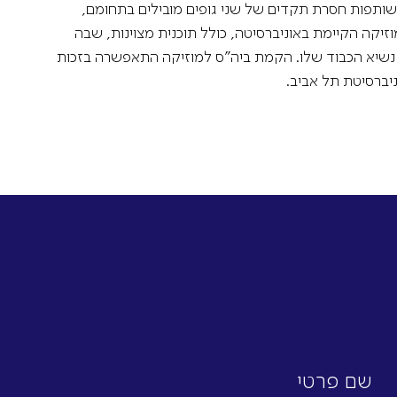
AFIPO
בשותפות חסרת תקדים של שני גופים מובילים בתחומם,
Israel Philharmonic
יקה הקיימת באוניברסיטה, כולל תוכנית מצוינות, שבה
Foundation UK
טה הטא נשיא הכבוד שלו. הקמת ביה"ס למוזיקה התאפשרה בזכות
ניברסיטת תל אביב.
שם