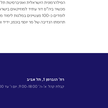
הפילהרמונית הישראלית ואוניברסיטת תל א
מכשיר ביה"ס דור עתיד למוזיקאים בישרא
לומדים כ-100 מצטיינים במלג
תרומתו הנדיבה של מר יוסף בוכמן, ידיד ו
רח’ הוברמן 1, תל אביב
קבלת קהל: א’-ה’ 9:00-18:00, יום ו’ עד 13:00