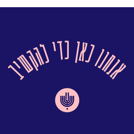
מועדי האודיציה
:
בהתאם לצרכי התזמורת
שלב א' (מאחורי מסך)
+
שלב ב' (ללא
מועדי האודיציה
מסך): יום ד',
8.2026
.
5
, בשעה
45
:
14
מועד אחרון להרשמה
:
20.6.2026
לרפרטואר האודיציה
לחצו כאן
קובץ מסוג PDF
מועד אחרון להרשמה
:
15.8.2026
הרשמה בקישור
הבא:
לרפרטואר האודיציה
לחצו כאן
https://forms.gle/a7THYpKToqrZss4V9
קובץ מסוג PDF
הרשמה בקישור הבא:
בשל מגבלות חוקיות, מיועד למועמדים אשר במועד
https://forms.gle/DEcDyYijSHXrhAHZ6
הבחינה, ימלאו להם 18 שנים ומעלה.
בשל מגבלות חוקיות, מיועד למועמדים אשר במועד