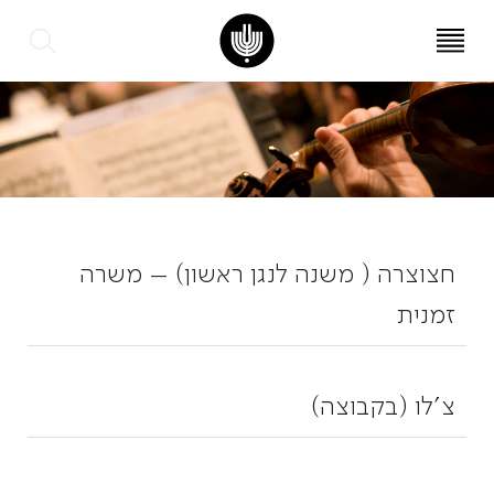
עב
EN
חצוצרה ( משנה לנגן ראשון) – משרה
זמנית
צ'לו (בקבוצה)
החל מאוקטובר 202
6
, או ממועד מוסכם, שיקבע
בהתאם לצרכי התזמורת
החל מ
נובמבר
202
6
, או ממועד מוסכם, שיקבע