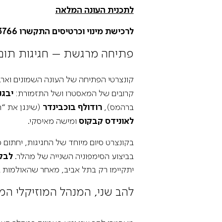
לתכנית העונה המלאה
קובץ מסוג PDF
לרכישת מינוי וכרטיסים התקשרו 3766*
פתיחה מרגשת – חגיגות תום 
קונצרטי הפתיחה של העונה השמונים וארב
קרובים של המאסטרו ושל התזמורת:
יבגנ
ברהמס),
רודולף בוכבינדר
(שינגן את “ה
לאונידס קבקוס
ומישה מאיסקי.
בקונצרט סיום מיוחד של החגיגות, יחתום
בביצוע הסימפוניה השנייה של מהלר.
לבקש
יתקיימו רק בתל אביב, מאחר שהאולמות ב
להב שני, המנהל המוזיקלי ה