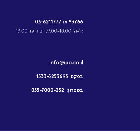
3766* או 03-6211777
א’-ה’ 9:00-18:00, יום ו’ עד 13:00
info@ipo.co.il
בפקס:
1533-5253695
במסרון:
055-7000-232