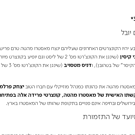
מדיניות הפרטיות
תקנון
אתר היכל התרבות
יובל
ע יהיו הקונצרטים האחרונים שעליהם ינצח מאסטרו מהטה טרם פרישתו
י קיסין
(שינגן את הקונצ’רטו מס’ 2 של ליסט וגם יופיע בקונצרט מיוחד),
קיסר” של בטהובן), ו
דניס מטסויב
(שינגן את הקונצ’רטו מס’ 3 של רחמנינוב). בחגיגות יתארחו גם
 מאסטרו מהטה את כהונתו כמנהל מוזיקלי עם חברו הטוב
יצחק פרלמן
תו האישית של מאסטרו מהטה, קונצרטי פרידה אלה בפתיחת ה
ירושלים ובחיפה אינם פנויים בתקופת שהותו של המאסטרו בארץ.
מיועד של התזמורת