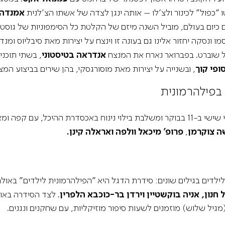
 "כפול" לכינור ולצ'לו – אותה ינגן לצדה של אשתו הצ'לנית
אמנדה 
 ונסקה יחזור אלינו גם בעונה זו וינצח על יצירות מאת סיבליוס ומנדל
ל שוברט. בפברואר נארח את המנצח
אנדראה בטיסטוני
, בשתי תוכני
ופי קוך
, ובשנייה על יצירות מאת מוסורגסקי, בהן שירים בביצוע המצו
בפילהרמונית
והרצאה מקדימה. השנה נארח את
ה צוקרמן
,
פרופ' מיכאל וולפה ואראלה קינן.
 לילדים בגילים שונים: סידרת הדגל היא "הפילהרמונית לילדים" באול
ל חנון, אניה בוקשטיין וירדן בר-כוכבא הלפרין
. לצד הסידרה באול
מגיל שלוש) מוזמנים לשעות סיפור מוזיקליות, עם שחקנים ונגנים.