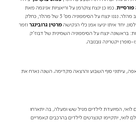
פורסיית
. כמו כן ינצח צוקרמן על וריאציות אניגמה מאת
, מגדולי המנצחים הפועלים כיום בעולם, מוביל השנה מיזם של הקלטת כל הסימפוניות של גוסטב מהלר. נגנו ינצח על הסימפוניה מס' 3 של מהלר, כחלק
סון. יחד איתו יגיעו אמן כלי הנקישה
מרטין גרובינגר
וזמר
ות: בראשונה ינצח על הסימפוניה השמינית של דבוז'ק
-סופרן יקטרינה גובנובה.
ם לואי, המיועדת לילדים מגיל שש ומעלה, בה יתארחו
ם לואי, יתקיימו קונצרטים לילדים בהרכבים קאמריים