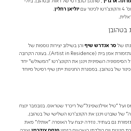
רתה ארגריך
, שתנגן קונצ’רטי של ראוול ובטהובן. ביולי
 עם
יוליאן רחלין
.
סר אנדרש שיף
והן בשילוב יצירות נוספות של
המלחין הדגול בקונצרטים אחרים לאורך העונה. לראשונה בתולדות התזמורת הפילהרמונית הישראלית מינתה התזמורת אמן בית (Artist in Residence). בעונה הקרובה
 הבית הראשון של התזמורת. שיף ינגן וינצח מהמקלדת על קונצ'רטי מס' 2, 3 ו-4, ינצח על הסימפוניה השמינית וינגן את הקונצ'רטו "המשולש" יחד
לכינור של בטהובן. במסגרת החגיגות ייתן שיף רסיטל מיוחד
ה" של שוברט וינגן את הקונצ'רטו השלישי של בטהובן.
זמורת גם בעתיד. נוזדה ינצח על האופרה "אותלו" מאת
רת חגיגות יום הולדתו השבעים הזמין
פנחס צוקרמן
יצירה