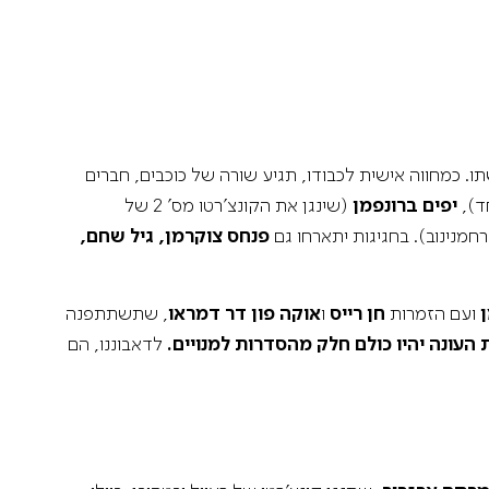
AFIPO
Israel Philharmonic
Foundation UK
. כמחווה אישית לכבודו, תגיע שורה של כוכבים, חברים
יפים ברונפמן
(שינגן את הקונצ’רטו מס’ 2 של
פנחס צוקרמן, גיל שחם,
ועם הזמרות
חן רייס
ו
אוקה פון דר דמראו
, שתשתתפנה
עונה יהיו כולם חלק מהסדרות למנויים.
לדאבוננו, הם