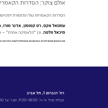
אולם צוקר: הסדרות הקאמריו
הסדרות הקאמריות של התזמורת יתקיימו ב
עמנואל אקס, רנו קפוסון, אדגר מורו, ת
מיכאל וולפה
, וכן "קלאסיקה אחרת" – מפ
אנו נרגשים וגאים לפרוס בפניכם את תוכניותינו לעונה החדשה 
רח’ הוברמן 1, תל אביב
קבלת קהל: א’-ה’ 9:00-18:00, יום ו’ עד 13:00