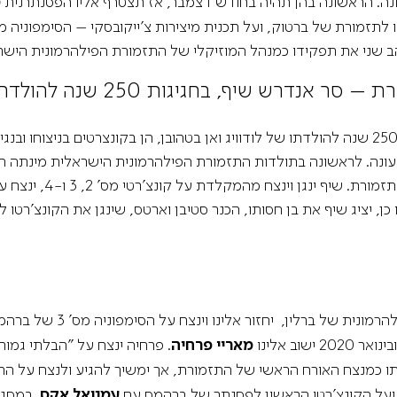
ונה. הראשונה בהן תהיה בחודש דצמבר, אז תצטרף אליו הפסנתרנית
מ
רת של ברטוק, ועל תכנית מיצירות צ’ייקובסקי – הסימפוניה מס’ 4 והקונצ’רטו לכינור
רש שיף, בחגיגות 250 שנה להולדת בטהובן
יהיה אנדרש שיף אמן
ו כן, יציג שיף את בן חסותו, הכנר סטיבן וארטס, שינגן את הקונצ'רטו 
זור אלינו וינצח על הסימפוניה מס' 3 של ברהמס ועל "טיל אוילנשפיגל"של ריכרד שטראוס. בנובמבר ינצח
שוב אלינו
מאריי פרחיה
. פרחיה ינצח על "הבלתי גמור
ו כמנצח האורח הראשי של התזמורת, אך ימשיך להגיע ולנצח על הת
 ועל הקונצ'רטו הראשון לפסנתר של ברהמס עם
עמנואל אקס
. במסג