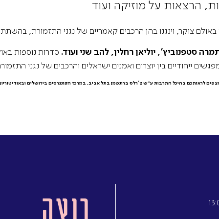
ת, הרצאות על מוזיקה ועוד
אולם צוקר, וינגנו בהן הרכבים קאמריים של נגני התזמורת, בהשתתפ
מרה סטפנוביץ', יוליאן רחלין, להב שני ועוד.
סדרות נוספות באול
גשים ייחודיים בין יוצרים ואמנים ישראלים והרכבים של נגני התזמורת
ומצפים לראותכם בהיכל התרבות ע״ש צ'רלס ברונפמן בתל אביב, במרכז הקונגרסים בירושלים ובאודיטוריו
רוצה