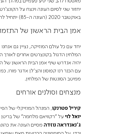
מאסטרו להב שני יגיע פעמיים במהלך הע
יחזור שני לסיום העונה וינצח על הקונצ’רטו לתזמו
באוקטובר 2020 (העונה ה-85) יתחיל להב שני את תפקידו כמנהל המוזיקלי של התזמורת הפילהרמונית הישראלית.
אמן הבית הראשון של התזמורת – סר אנד
יחד עם כל עולם המוזיקה, נציין גם אנחנו 250 שנה להולדתו של לודוויג ואן בטהובן, הן בקונצרטים בניצוחו ובנגינתו של
עם הכנר רנו קפוסון והצ'לן אדגר מורו. כמ
ממיטב הסונטות של המלחין.
מנצחים וסולנים אורחים
קיריל פטרנקו
, המנהל המוזיקלי של הפילהרמונית של ברלין, יח
יואל לוי
על "רקוויאם מלחמה" של בריטן ובינואר 2020 י
ג'נאנדראה נוזדה
מסיים העונה את כהונת
ורדי, על הסימפוניה הרביעית מאת שומאן