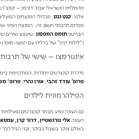
מהמלחין הישראלי אבנר דורמן – קונצ'רטו
אלגר.
קנט נגנו
ממיזם תרבותי חשוב זה. המנצח הפיני אוסמו
הבריטון
תומס המפסון
, שיבצע שירים ש
ו"לילות קיץ" של ברליוז עם המצו-סופרן
ס
אינטרמצו – שישי של תרבות 
סידרת קונצרטים ייחודית, המתקיימת בימי שישי ב-11 בבוקר ומשלבת בילוי נינוח באכסדרת ההיכל, עם קפה ומאפה, עיתוני סוף השבוע 
פרופ' עודד זהבי
,
אורן נהרי
,
פרופ׳ מש
הפילהרמונית לילדים
גם העונה נציע מבחר קונצרטים ופעילויות
העונה
אלי גורנשטיין, דרור קרן, עמנוא
באולם צוקר בשבת בבוקר, ובני הגיל הרך (