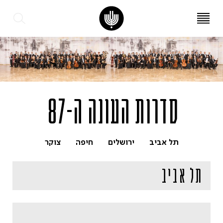
עב
EN
סדרות העונה ה-87
תל אביב
ירושלים
חיפה
צוקר
תל אביב