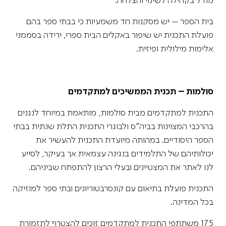
מודל בקהילה לשינוי והצלחה.
בית הספר – יש מסקנות חד משמעיות כי בבתי ספר בהם
פועלת התכנית יש שיפור באקלים הבית ספרי, ירידה בסממני
אלימות מילולית ופיזית.
סולמות – תכנית הממשיכים למתקדמים
התכנית למתקדמים מבית סולמות, מותאמת במיוחד לנגנים
בהרכבי המצוינות בביה"ס ולבוגרי התכנית התלת שנתית בבתי
הספר היסודיים. במהותה מיועדת התכנית להעשיר את
יכולותיהם של התלמידים בנגינה עצמאית אך בעיקר, לסייע
לנו לאתר את המצטיינים ובעלי הרצון להתפתח שביניהם.
התכנית פועלת בתיאום עם קונסרבטוריונים ובתי ספר למוזיקה
בכל המדינה.
175 משתתפי התכנית למתקדמים זוכים להצטרף לתזמורת