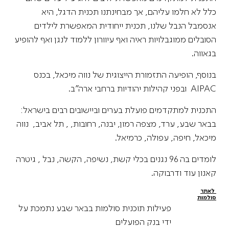
כלל לא חלמו עליהם, אך מבחינתנו תכנית הדגל, היא
אנסמבל הנבל שלנו, תכנית ייחודית המאפשרת לילדים
הסובלים ממוגבלויות ראיה ואף עיוורון ללמוד לנגן ואף להופיע
בגאווה.
בנוסף, הופיעה התזמורת הייצוגית של נווה מיכאל, בכנס
AIPAC ובפני קהילות יהודיות ברחבי ארה"ב.
התכנית למתקדמים פועלת בערים וביישובים רבים בישראל:
בבאר שבע, ערד, מצפה רמון, יבנה, רחובות, , תל אביב, נווה
מיכאל, חיפה, עפולה, כרמיאל.
לומדים בה 96 נגנים בכלי קשת, נשיפה, הקשה, נבל , גיטרה
קאנון עוד ודרבוקה.
לאתר
סולמות
פעילות תוכנית סולמות בבאר שבע נתמכת על
ידי בנק הפועלים