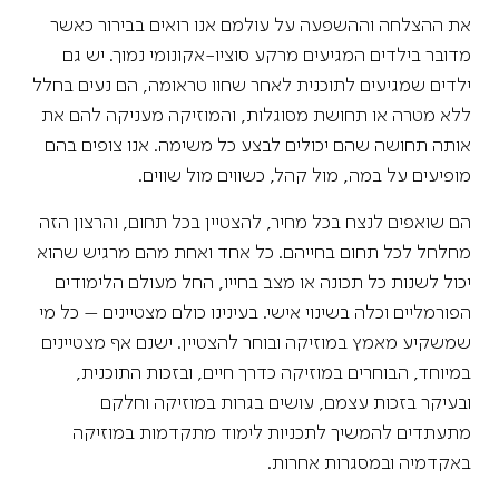
את ההצלחה וההשפעה על עולמם אנו רואים בבירור כאשר
מדובר בילדים המגיעים מרקע סוציו-אקונומי נמוך. יש גם
ילדים שמגיעים לתוכנית לאחר שחוו טראומה, הם נעים בחלל
ללא מטרה או תחושת מסוגלות, והמוזיקה מעניקה להם את
אותה תחושה שהם יכולים לבצע כל משימה. אנו צופים בהם
מופיעים על במה, מול קהל, כשווים מול שווים.
הם שואפים לנצח בכל מחיר, להצטיין בכל תחום, והרצון הזה
מחלחל לכל תחום בחייהם. כל אחד ואחת מהם מרגיש שהוא
יכול לשנות כל תכונה או מצב בחייו, החל מעולם הלימודים
הפורמליים וכלה בשינוי אישי. בעינינו כולם מצטיינים – כל מי
שמשקיע מאמץ במוזיקה ובוחר להצטיין. ישנם אף מצטיינים
במיוחד, הבוחרים במוזיקה כדרך חיים, ובזכות התוכנית,
ובעיקר בזכות עצמם, עושים בגרות במוזיקה וחלקם
מתעתדים להמשיך לתכניות לימוד מתקדמות במוזיקה
באקדמיה ובמסגרות אחרות.