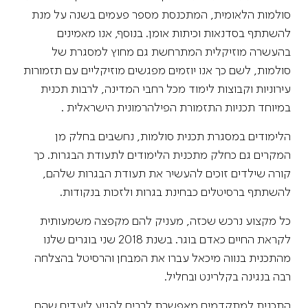
סולמות הלאומית, המתכנסת מספר פעמים בשנה על מנת
להשתתף בסדנאות וכיתות אומן. בנוסף, אנו מאמינים
בהעשרה מוזיקלית המתרחשת גם מחוץ למסגרת של
סולמות, לשם כך אנו יוזמים מפגשים מוזיקליים עם תזמורות
עירוניות וקבוצות לימוד מכל רחבי המדינה, לרבות תכנית
במיוחד תכניות התזמורת הפילהרמונית הישראלית .
הלימודים במסגרת תכנית סולמות, נחשבים בחלק מן
המקרים גם כחלק מתכנית הלימודים לתעודת הבגרות. כך
קורה שילדים זוכים להעשיר את תעודת הבגרות שלהם,
להשתתף ברסיטלים כבחינת בגרות ולזכות בנקודות.
כל מקצוע נרכש שכזה, מעניק להם מקפצה משמעותית
לקראת החיים כאדם בוגר. בשנת 2018 שני בוגרים שלנו
מהתכנית בנווה מיכאל עברו את המבחן והרסיטל בהצלחה
רבה בנגינה בקלרינט ובחליל.
התכנית למתקדמים מאפשרת לרבים להגיע ליעדים שהם