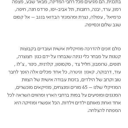
בתכנית. הם מגיעים מכל רחבי המדינה, מבאר שבע, מצפה
רמון, ערד, יבנה, רחובות, תל אביב-יפו, פרדס חנה, חיפה,
כרמיאל , עפולה, נצרת ומהמגזר הבדואי בנגב – אל קסום
שגב שלום וכסייפה.
כולם זוכים להדרכה מוזיקלית אישית ועובדים בקבוצות
קטנות על מבחר כלי נגינה שנבחרו על ידם כגון חצוצרה,
תופים, טרומבון, חליל צד , סקסופון, קלרנית, כינור , צ'לו ,
עוד, דרבוקה, קאנון וגיטרה, כל אחד מכלים אלה הופך לחבר
טוב וקרוב של הילדים, בזכות עבודה אישית של הצוות
המוזיקלי שלנו – 65 מורים ומנצחים, מוזיקאים מוכשרים,
המנגנים ומופיעים על במות ברחבי הארץ ומהווים השראה לכל
אחד ואחת מאותם ילדים וילדות. הכל אפשרי ומוזיקה היא
המפתח להצלחה.