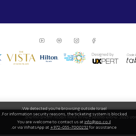
We detected you're browsing outside Israel.
For information security reasons, the ticketing system is blocked.
You are welcome to contact us at
info@ipo.co.il
or via WhatsApp at
+972-055-7000232
for assistance.