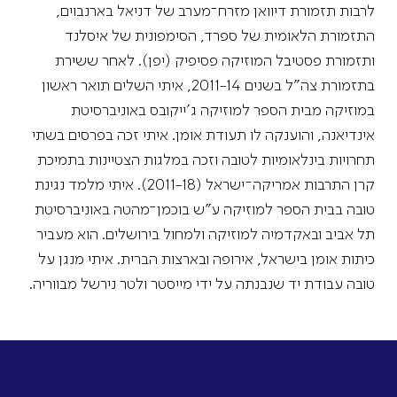
לרבות תזמורת דיוואן מזרח־מערב של דניאל בארנבוים,
התזמורת הלאומית של ספרד, הסימפונית של איסלנד
ותזמורת פסטיבל המוזיקה פסיפיק (יפן). לאחר ששירת
בתזמורת צה"ל בשנים 2011-14, איתי השלים תואר ראשון
במוזיקה מבית הספר למוזיקה ג'ייקובס באוניברסיטת
אינדיאנה, והוענקה לו תעודת אומן. איתי זכה בפרסים בשתי
תחרויות בינלאומיות לטובה וזכה במלגות הצטיינות בתמיכת
קרן התרבות אמריקה־ישראל (2011-18). איתי מלמד נגינת
טובה בבית הספר למוזיקה ע"ש בוכמן־מהטה באוניברסיטת
תל אביב ובאקדמיה למוזיקה ולמחול בירושלים. הוא מעביר
כיתות אומן בישראל, אירופה ובארצות הברית. איתי מנגן על
טובה עבודת יד שנבנתה על ידי מייסטר ולטר נירשל מבווריה.