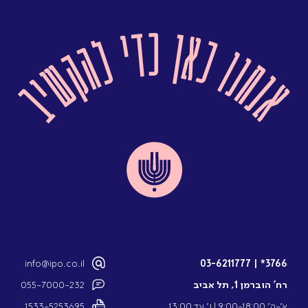
info@ipo.co.il
03-6211777
|
3766*
רח’ הוברמן 1, תל אביב
055-7000-232
א’-ה’ 9:00-18:00 l ו’ עד 13:00
1533-5253695