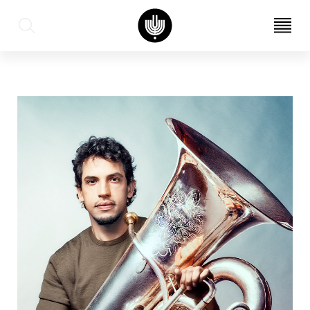
עב
EN