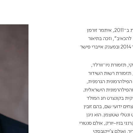
מדיניות הפרטיות
תקנון
אתר היכל התרבות
מאז זכייתו בפרס הראשון בתחרות צ'ייקובסקי הבינלאומית ב־2011, איתמר זורמן
להכאיב", וזכה בתיאור
"וירטואוז של רגש". הוא זכה בפרס קרן בורלטי־בויטוני ב־2014 ובמענק אייברי פישר
, תזמורת ניו־וורלד,
תזמורת רשות השידור
הפילהרמונית הגרמנית,
הפילהרמונית הישראלית.
טלקית בקונצרט חג המולד
חים ידועי שם, בהם זובין
ונטלי שטוצמן. הוא ניגן
גי בניו-יורק, אולם סנטורי
, ואולם צ'ייקובסקי