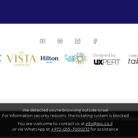
We detected you're browsing outside Israel.
For information security reasons, the ticketing system is blocked.
You are welcome to contact us at
info@ipo.co.il
or via WhatsApp at
+972-055-7000232
for assistance.