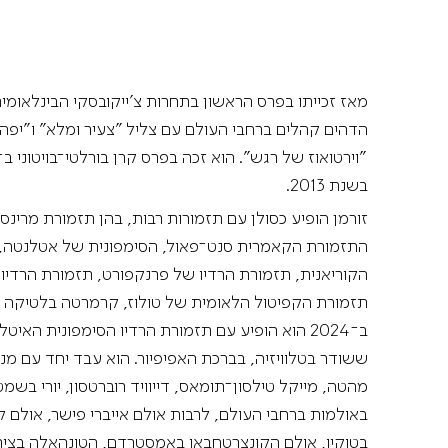
הדהים קהלים ברחבי העולם עם צליל "צעיר ומלא" ו"יפה 
בשנת 2013.
זורמן הופיע כסולן עם תזמורות רבות, בהן תזמורת מרינסקי
התזמורת הקאמרית סנט־פאול, הסימפונית של אטלנטה, 
הקוריאנית, תזמורת הרדיו של פרנקפורט, תזמורת הרדיו 
תזמורת הקפיטול הלאומית של טולוז, קרמרטה בלטיקה ו
ב־2024 הוא הופיע עם תזמורת הרדיו הסימפונית האי
ששודר בטלוויזיה, בברכת האפיפיור. הוא עבד יחד עם מנצ
מהטה, מייקל טילסון־תומאס, דייוויד רוברטסון, יורי בשמט 
באולמות ברחבי העולם, לרבות אולם אייברי פישר, אולם קרנ
בטוקיו, אולם הקונצרטחבאו באמסטרדם, הטונהאלה בציריך