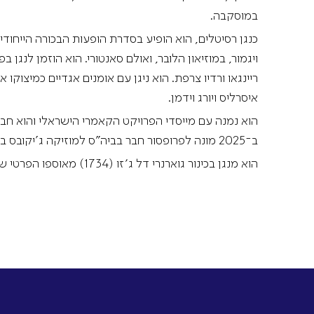
במוסקבה.
כנגן רסיטלים, הוא הופיע בסדרת הופעות הבכורה הייחודי
ויגמור, במוזיאון הלובר, ואולם סאנטורי. הוא הוזמן לנגן ב
ריינגאו ורדיו צרפת. הוא ניגן עם אומנים אגדיים כמיצוקו או
איסרליס ויורג וידמן.
הוא נמנה עם מייסדי הפרויקט הקאמרי הישראלי והוא חב
ב־2025 מונה לפרופסור חבר בביה"ס למוזיקה ג'יקובס באוניברסיטת אינדיאנה, ארה"ב.
הוא מנגן בכינור גוארנרי דל ג׳זו (1734) מאוספו הפרטי של יהודה זיסאפל.