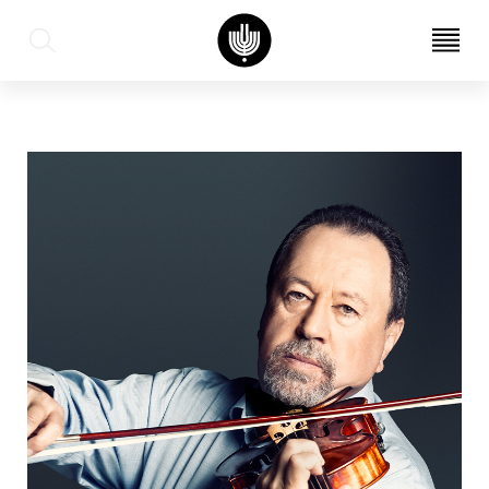
עב
EN