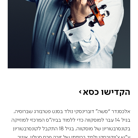
הקדישו כסא
אלכסנדר “סשה” דוברינסקי נולד בסנט פטרבורג שברוסיה.
בגיל 14 עבר למוסקווה כדי ללמוד בביה”ס המרכזי למוזיקה
בקונסרבטוריון של מוסקווה. בגיל 18 התקבל לקונסרבטוריון
ע”ש צ’ייקובסקי ולמד בכיתתו של זוכה פרס סטלין, איגור