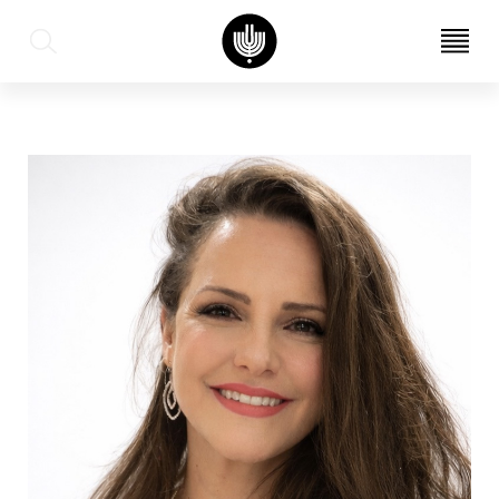
עב
EN