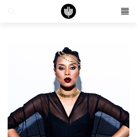
עב
EN