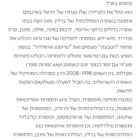
כהונתו בארל.
הוא החל את הקריירה שלו כעוזרו של דניאל בארנבוים
וכמנצח באופרה הממלכתית של ברלין. מאז ניצח בבתי
אופרה גדולים ברחבי אירופה, לרבות בווינה, מילנו, מינכן, פריז
ומדריד. פיש ידוע כמומחה למוזיקה של וגנר והוא הקליט את
מחזור "הטבעת" פעמיים ואת "טריסטן ואיזולדה". בנוסף,
הופיע רבות עם רפרטואר איטלקי ולאחרונה הקליט מיצירות
פוצ'יני עם זמר הטנור יונס קאופמן ושש זמרות סופרן
מובילות. בין השנים 2008-1998 כיהן כמנהלה המוזיקלי של
האופרה הישראלית, בה הוביל למעלה משלושים הפקות
חדשות.
כמנצח מוזיקה סימפונית, הוביל פיש תזמורות אמריקאיות
חשובות, בהן הפילהרמונית של ניו יורק, הסימפונית של
שיקאגו, הסימפונית של סן פרנסיסקו, תזמורת קליבלנד
ותזמורת פילדלפיה, וכן תזמורות אירופאיות כגון
הפילהרמונית של ברלין, הפילהרמונית של מינכן, התזמורת