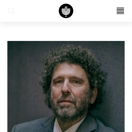
עב
EN