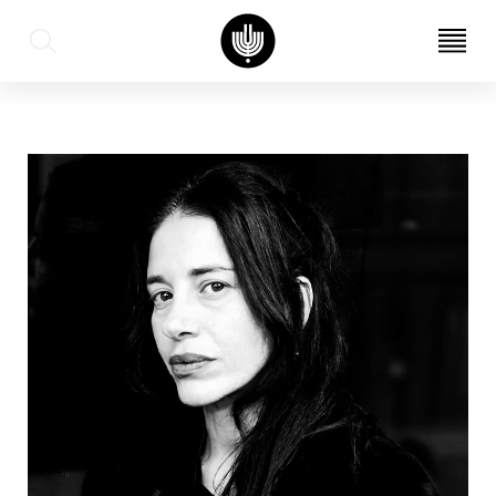
עב
EN