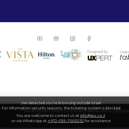
We detected you're browsing outside Israel.
For information security reasons, the ticketing system is blocked.
You are welcome to contact us at
info@ipo.co.il
or via WhatsApp at
+972-055-7000232
for assistance.