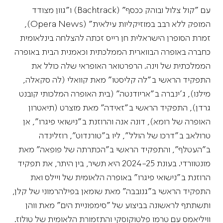
עם "קול צלול ובוהק ככסף" (Bachtrack) ו"גוון מצודד
המופק ללא רבב במוזיקליות עילאית" (Opera News),
זמרת הסופרן הישראלית חן רייס זכתה להצלחה בינלאומית
כחברה באופרה הבווארית הממלכתית וכאמנית הבית באופרה
הממלכתית של וינה. הרפרטואר האופראי שלה כולל את
התפקיד הראשי ב"לה קליסטו" מאת קוואלי (לה סקאלה,
מילנו), ג'ינברה ב"אריודנטה" (בית האופרה המלכותי קובנט
גרדן), התפקיד הראשי ב"זאידה" מאת מוצרט (תיאטרון
האופרה של רומא), דונה אנה והרוזנת ב"נישואי פיגרו", אן
טרולאב ב"דרכו של הולל", ליו ב"טורנדוט", רוזלינדה
ב"העטלף", והתפקיד הראשי ב"הכתרתה של פופאה" מאת
מונטוורדי. בעונת 2024-25 היא תשיר, בין היתר, את תפקיד
הרוזנת ב"נישואי פיגרו" באופרה הלאומית של ויילס ואת
התפקיד הראשי ב"גנובבה" מאת שומאן בפילהרמוני של קלן,
ותשתתף לראשונה בביצוע של "סימפוניית הים" מאת ווהן
וויליאמס עם טרמו פלטוקוסקי והתזמורת הלאומית של טולוז.