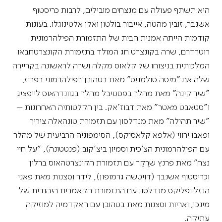
היא תשתף פעולה עם מנצחים מובילים, לרבות כריסטוף
אשנבך, זובין מהטה, אייבור בולטון ואלן אלטינוגלו. בעונות
קודמות הייתה אמנית הבית של התזמורת הפילהרמונית
רוטרדרם, שרה בקונצרט חג המולד בתזמורת הקונצרטחבאו
המלכותית בניצוחו של קלאוס מקלה ושרה לראשונה בקריירה
שלה את "מיסה סולמניס" מאת בטהובן בפילהרמוני בפריז,
"שיר קינה" מאת מהלר בפסטיבל מהלר בגוונדהאוס לייפציג
ו"סטאבט מאטר" מאת דבוז'אק. בין הקלטותיה האחרונות –
"שיר תהילה" מאת מנדלסון עם תזמורת טונהאלה ציריך
ופאבו ירווי (אלפא קלאסיקס), הסימפוניה הרביעית של מהלר
עם הפילהרמונית הצ'כית וסמיון ביצ'קוב (פנטטונה), "על חיי
נצח" מאת פרנץ שרֶקֶר עם תזמורת הקונצרטהאוס ברלין
וכריסטוף אשנבך (דויטשה גרמופון), לידר וסצנות מאת פאני
הנזל ופליקס מנדלסון עם התזמורת הקאמרית היהודית של
מינכן, ואריות וסצנות מאת בטהובן עם האקדמיה למוזיקה
עתיקה.