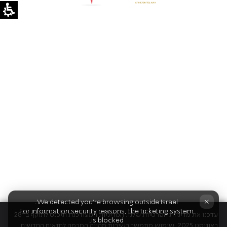
×
We detected you're browsing outside Israel.
For information security reasons, the ticketing system
עדכנו את מדיניות הפרטיות שלנו. המדיניות המעודכנת תיכנס לתוקף ב־28
is blocked.
באוגוסט 2025. שימוש מתמשך בשירות מהווה הסכמה לתנאים החדשים.