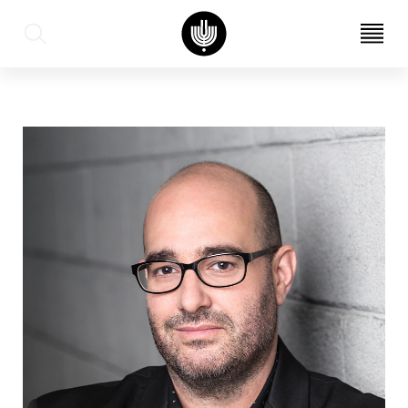
עב
EN