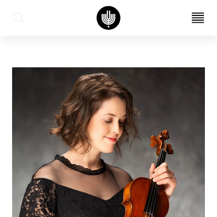
עב
EN