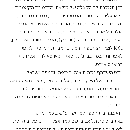
בהן תזמורת לה סקאלה של מילאנו, התזמורת הקאמרית
הישראלית, התזמורת הסימפונית חיפה, סימפונט רעננה,
תזמורת הקיבוצים, תזמורת הרחוב הירושלמית ואנסמבל
סולני תל אביב. הוא ניגן באולמות קונצרטים מהיוקרתיים
בעולם, לרבות קרנגי הול (ניו יורק), הפילהרמונית של ברלין,
KKL לוצרן, האלבפילהרמוני בהמבורג, המרכז הלאומי
לאמנויות הבמה בבייג׳ינג, סאלה סאו פאולו ותיאטרו קולון
בבואנוס איירס.
וירוט השתתף בכיתות אומן בצרפת, גרמניה וישראל,
בהדרכתם של היינץ הוליגר, אלברכט מייר, ז’אן-לואי קפצאלי
ורמון אורטגה. במסגרת פסטיבל המוזיקה InClassica
בדובאי, העביר כיתת אומן מטעם הקרן האירופית לתמיכה
בתרבות.
הוא בוגר בית הספר למוזיקה ע”ש בוכמן־מהטה
באוניברסיטת תל אביב, שם למד אצל דוּדוּ כרמל. בתקופת
לימודיו השתתף בעשרות תוכניות של תזמורת בית הספר,