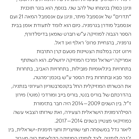
וניגן כסולן בניצוחו של להב שני. בנוסף, הוא בוגר תוכנית
“תדרים” של אנסמבל מיתר, וניגן עם אנסמבל המאה 21 ועם
אנסמבל מודרן בגרמניה. כיום הוא לומד לתעודת אומן בבית
הספר הגבוה למוזיקה ע”ש רוברט שומאן בדיסלדורף,
גרמניה, בהנחיית פרופ’ ראלף ואן דאל.
וירוט זכה במלגות הצטיינות מטעם קרן התרבות
אמריקה־ישראל ומרכז המוזיקה ירושלים. הוא השתתף
בתחרויות בינלאומיות מובילות, בתחרויות האביב, בתחרות
כפר סבא ובתחרות בית הספר ע”ש בוכמן־מהטה.
את הכשרתו המוזיקלית החל בקונסרבטוריון העירוני בנתניה,
בהדרכתם של בוריס בנטי, בוריס בייב ומורדכי (מוטי) מירון
ז״ל. בין השנים 2009–2014 היה חבר בתזמורת
הפילהרמונית הישראלית הצעירה, ואת שירותו הצבאי עשה
כמוזיקאי מצטיין בשנים 2014–2017.
ליאור גדל במשפחה חצי שוויצרית וחצי תימנית-ישראלית, בין
ז׳נבה לנתניה. לצד לימודי המוזיקה הקלאסית היה מעביר