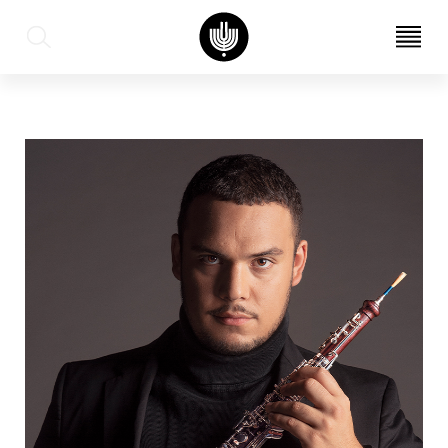
עב
EN