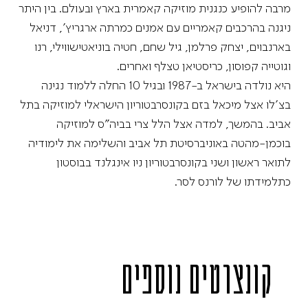
מרבה להופיע כנגנית מוזיקה קאמרית בארץ ובעולם. בין היתר
ניגנה בהרכבים קאמריים עם אמנים כמרתה ארגריץ’, דניאל
בארנבוים, יצחק פרלמן, גיל שחם, חטיה בוניאטישווילי, רנו
וגוטייה קפוסון, כריסטיאן טצלף ואחרים.
היא נולדה בישראל ב-1987 ובגיל 10 החלה ללמוד נגינה
בצ’לו אצל מיכאל בזם בקונסרבטוריון הישראלי למוזיקה בתל
אביב. בהמשך, למדה אצל הלל צרי בביה”ס למוזיקה
בוכמן-מהטה באוניברסיטת תל אביב והשלימה את לימודיה
לתואר ראשון ושני בקונסרבטוריון ניו אינגלנד בבוסטון
כתלמידתו של לורנס לסר.
קונצרטים נוספים