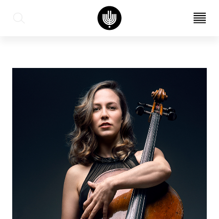
עב
EN