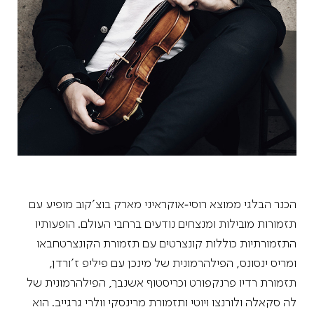
הכנר הבלגי ממוצא רוסי‑אוקראיני מארק בוצ'קוב מופיע עם
תזמורות מובילות ומנצחים נודעים ברחבי העולם. הופעותיו
התזמורתיות כוללות קונצרטים עם תזמורת הקונצרטחבאו
ומריס ינסונס, הפילהרמונית של מינכן עם פיליפ ז'ורדן,
תזמורת רדיו פרנקפורט וכריסטוף אשנבך, הפילהרמונית של
לה סקאלה ולורנצו ויוטי ותזמורת מרינסקי וולרי גרגייב. הוא