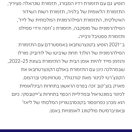
הופיע גם עם תזמורת רדיו המבורג, תזמורת טונהאלה מציריך,
התזמורת הלאומית של בלגיה, תזמורת רשות השידור
האיטלקית, התזמורת הפילהרמונית המלכותית של לייז',
הפילהרמונית של מוסקבה, תזמורת ג'וזפה ורדי ממילנו
ותזמורת פסטיבל ורבייה.
ב־2021 הופיע בקונצרטחבאו באמסטרדם עם התזמורת
הפילהרמונית של הולנד תחת שרביטו של לודוביק מורלו
והוזמן מייד להיות אומן הבית של התזמורת בעונת 2022-23,
שבמהלכה ניגן עם התזמורת באולם הקונצרטחבאו את
הקונצ'רטי לכינור מאת קורנגולד, סטרווינסקי וברהמס.
מארק בוצ'קוב זכה בפרס הראשון בתחרות הבינלאומית
לכינור במונטראול ובמדליית הכסף בתחרות צ'ייקובסקי. כיום
הוא מכהן כפרופסור בקונסרבטוריון המלכותי של ליאז'
ובאוניברסיטת פולקוונג לאומנויות באסן.