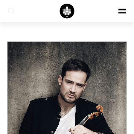
עב
EN