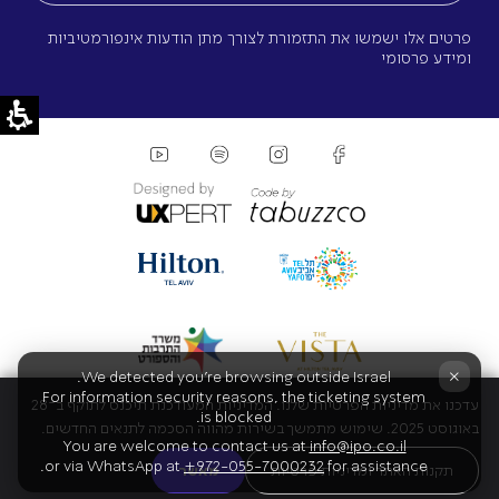
פרטים אלו ישמשו את התזמורת לצורך מתן הודעות אינפורמטיביות
ומידע פרסומי
×
We detected you're browsing outside Israel.
For information security reasons, the ticketing system
עדכנו את מדיניות הפרטיות שלנו. המדיניות המעודכנת תיכנס לתוקף ב־28
is blocked.
באוגוסט 2025. שימוש מתמשך בשירות מהווה הסכמה לתנאים החדשים.
You are welcome to contact us at
info@ipo.co.il
or via WhatsApp at
+972-055-7000232
for assistance.
תקנות האתר ומדיניות פרטיות
מאשר