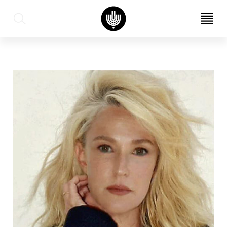
עב
EN