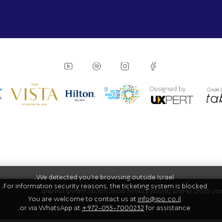
We detected you're browsing outside Israel.
For information security reasons, the ticketing system is blocked.
You are welcome to contact us at
info@ipo.co.il
or via WhatsApp at
+972-055-7000232
for assistance.