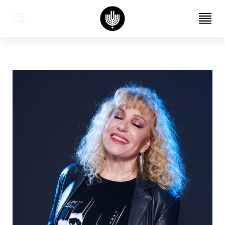
עב
EN