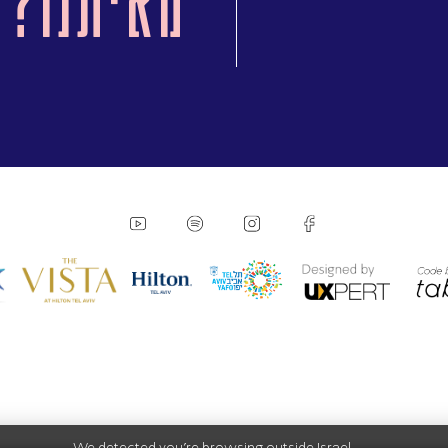
מאיתנו?
We detected you're browsing outside Israel.