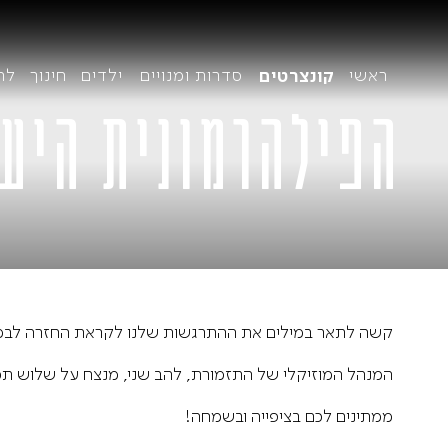
ראשי
סדרות ומנויים
ילדים
חינוך
לה
קונצרטים
הקונצרטים שלנו
הפילהרמונית היש
על
קבוצת קרן יער
הה
חב
מנ
קשה לתאר במילים את ההתרגשות שלנו לקראת החזרה לבמה. 
מנ
לוח הקונצרטים
קונצרטים קאמריים
המנהל המוזיקלי של התזמורת, להב שני, מנצח על שלוש תכנ
אק
ממתינים לכם בציפייה ובשמחה!