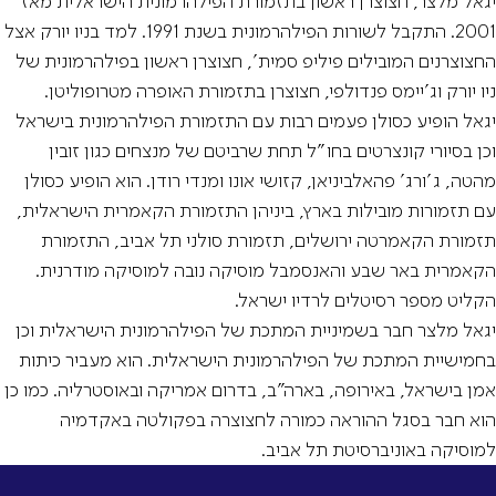
יגאל מלצר, חצוצרן ראשון בתזמורת הפילהרמונית הישראלית מאז
2001. התקבל לשורות הפילהרמונית בשנת 1991. למד בניו יורק אצל
החצוצרנים המובילים פיליפ סמית', חצוצרן ראשון בפילהרמונית של
ניו יורק וג'יימס פנדולפי, חצוצרן בתזמורת האופרה מטרופוליטן.
יגאל הופיע כסולן פעמים רבות עם התזמורת הפילהרמונית בישראל
וכן בסיורי קונצרטים בחו"ל תחת שרביטם של מנצחים כגון זובין
מהטה, ג'ורג' פהאלביניאן, קזושי אונו ומנדי רודן. הוא הופיע כסולן
עם תזמורות מובילות בארץ, ביניהן התזמורת הקאמרית הישראלית,
תזמורת הקאמרטה ירושלים, תזמורת סולני תל אביב, התזמורת
הקאמרית באר שבע והאנסמבל מוסיקה נובה למוסיקה מודרנית.
הקליט מספר רסיטלים לרדיו ישראל.
יגאל מלצר חבר בשמיניית המתכת של הפילהרמונית הישראלית וכן
בחמישיית המתכת של הפילהרמונית הישראלית. הוא מעביר כיתות
אמן בישראל, באירופה, בארה"ב, בדרום אמריקה ובאוסטרליה. כמו כן
הוא חבר בסגל ההוראה כמורה לחצוצרה בפקולטה באקדמיה
למוסיקה באוניברסיטת תל אביב.