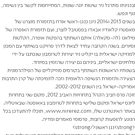
ובנגינתו מתרגל ניר שיטות יוגה שונות, המתייחסות לקשר בין נשימה,
גוף ונפש.
בשנים 2013 ו2014 ניגן כנגן-ראשי אורח בתזמורת מוצרט של
מאסטרו קלאודיו אבאדו בפסטיבל לוצרן, ועם תזמורת האופרה של
מילאנו (לה-סקאלה) איתם השתתף בהפקות אופרה, הקלטות
וסיורים. בשנה הקרובה עתיד לצאת לדרך פרויקט בשיתוף עם המכון
למוזיקה ישראלית בו יקליט ניר יצירות לטרומבון שנכתבו על ידי
מלחינים ישראליים, ביניהם גם יצירה שהזמין במיוחד.
בשנותיו הראשונות השתתף בקורסים מוזיקליים של הפילהרמונית
הצעירה ותזמורת הנשיפה הלאומית וזכה לתמיכתה של קרן התרבות
אמריקה-ישראל בין השנים 2002-2012.
זוכה פרס חביב הקהל בתחרויות האביב 2012, מקום שני בתחרות
ליונס ישראל ומקום שלישי בתחרות לטרומבון באאוסטה שבאיטליה.
באתר האינטרנט שלו, www.nirerez.com, תוכלו להתעדכן בכל
הנוגע להופעות קרובות, פרסומי מאמרים ומדיה.
<strong>נגן ראשון</strong>