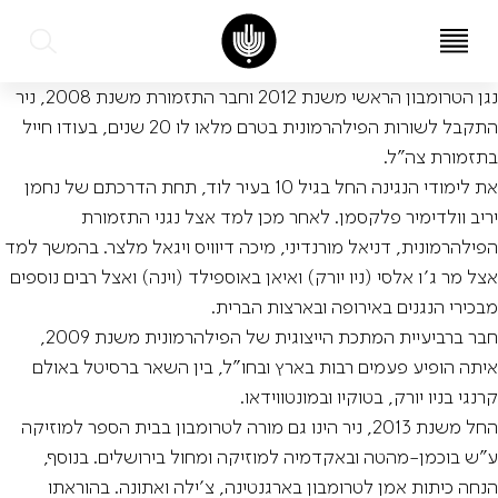
עב
EN
נגן הטרומבון הראשי משנת 2012 וחבר התזמורת משנת 2008, ניר
התקבל לשורות הפילהרמונית בטרם מלאו לו 20 שנים, בעודו חייל
בתזמורת צה״ל.
את לימודי הנגינה החל בגיל 10 בעיר לוד, תחת הדרכתם של נחמן
יריב וולדימיר פלקסמן. לאחר מכן למד אצל נגני התזמורת
הפילהרמונית, דניאל מורנדיני, מיכה דיוויס ויגאל מלצר. בהמשך למד
אצל מר ג׳ו אלסי (ניו יורק) ואיאן באוספילד (וינה) ואצל רבים נוספים
מבכירי הנגנים באירופה ובארצות הברית.
חבר ברביעיית המתכת הייצוגית של הפילהרמונית משנת 2009,
איתה הופיע פעמים רבות בארץ ובחו״ל, בין השאר ברסיטל באולם
קרנגי בניו יורק, בטוקיו ובמונטווידאו.
החל משנת 2013, ניר הינו גם מורה לטרומבון בבית הספר למוזיקה
ע״ש בוכמן-מהטה ובאקדמיה למוזיקה ומחול בירושלים. בנוסף,
הנחה כיתות אמן לטרומבון בארגנטינה, צ׳ילה ואתונה. בהוראתו