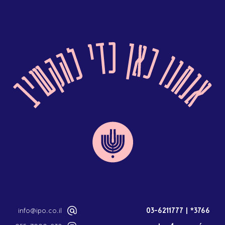
info@ipo.co.il
03-6211777
|
3766*