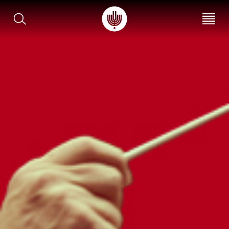
עב
EN