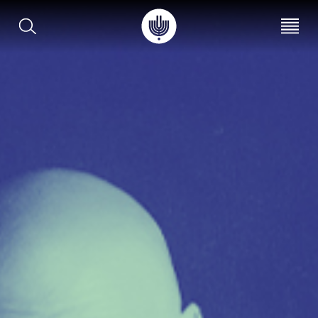
עב
EN