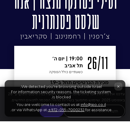
וסילי פטרנקו מנצח | אנה
שלסט פסנתרנית
צ'רפנין | רחמנינוב | סקריאבין
26/11
19:00
|
יום ה׳
תל אביב
כשעתיים כולל הפסקה
מכירת הכרטיסים תחל ב-1.9
×
We detected you're browsing outside Israel.
For information security reasons, the ticketing system
עדכנו את מדיניות הפרטיות שלנו. המדיניות המעודכנת תיכנס לתוקף ב־28
is blocked.
באוגוסט 2025. שימוש מתמשך בשירות מהווה הסכמה לתנאים החדשים.
You are welcome to contact us at
info@ipo.co.il
28/11
20:00
|
יום שבת
or via WhatsApp at
+972-055-7000232
for assistance.
תקנות האתר ומדיניות פרטיות
מאשר
תל אביב
כשעתיים כולל הפסקה