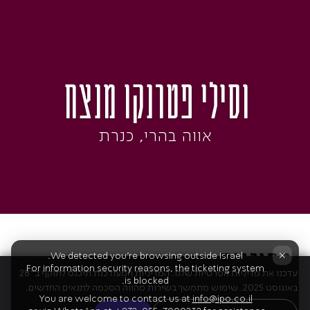
וסילי פטרנקו מנצח
אווה בהרי, כנרת
התוכנית
×
We detected you're browsing outside Israel.
For information security reasons, the ticketing system
עדכנו את מדיניות הפרטיות שלנו. המדיניות המעודכנת תיכנס לתוקף ב־28
is blocked.
באוגוסט 2025. שימוש מתמשך בשירות מהווה הסכמה לתנאים החדשים.
You are welcome to contact us at
info@ipo.co.il