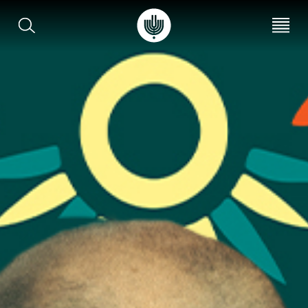
עב
EN