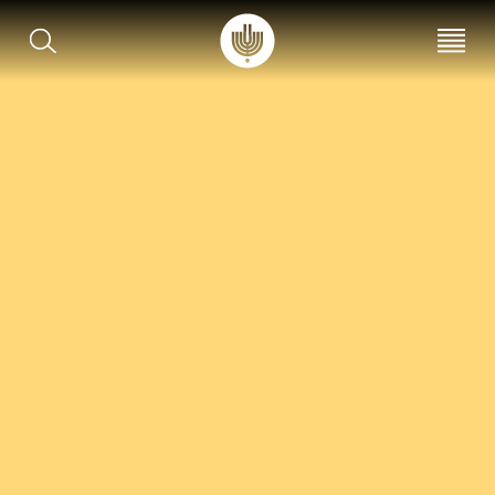
עב
EN