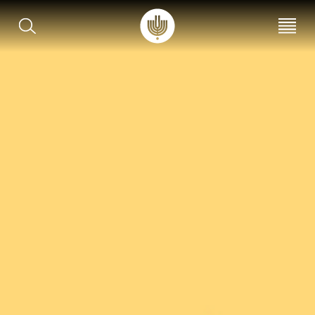
עב
EN