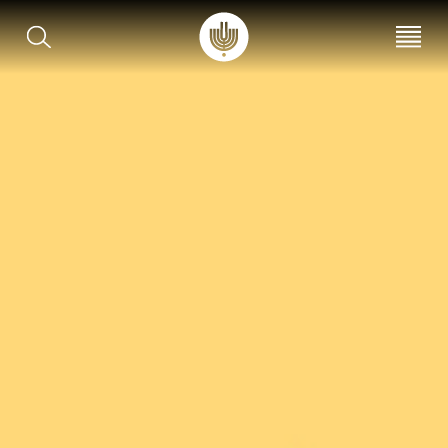
עב
EN