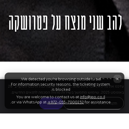
להב שני מנצח על פטרושקה
התוכנית
×
We detected you're browsing outside Israel.
For information security reasons, the ticketing system
עדכנו את מדיניות הפרטיות שלנו. המדיניות המעודכנת תיכנס לתוקף ב־28
is blocked.
באוגוסט 2025. שימוש מתמשך בשירות מהווה הסכמה לתנאים החדשים.
You are welcome to contact us at
info@ipo.co.il
or via WhatsApp at
+972-055-7000232
for assistance.
01
פרוקופייב
תקנות האתר ומדיניות פרטיות
מאשר
סואיטה סקיתית