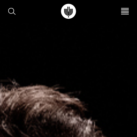
עב
EN