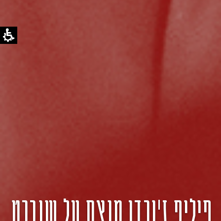
פיליפ ז'ורדן מנצח על שוברט