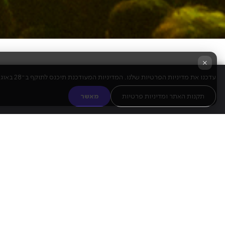
×
עדכנו את מדיניות הפרטיות שלנו. המדיניות המעודכנת תיכנס לתוקף ב־28 באוגוסט 2025. שימוש מתמשך בשירות מהווה הסכמה לתנאים החדשים.
תקנות האתר ומדיניות פרטיות
מאשר
שנה לאחר שיתוף הפעולה הקודם שזכה לביקורות מהללות,
הפילהרמונית הישראלית.
הפעם יארח את
ברי סחרוף
במופע חד-פעמי.
שבן והתזמורת יצאו למסע מוזיקלי מרתק בין אבני דרך ביצירת
הרפרטואר הקלאסי. על הניצוח יופקד המנצח
רותם ניר
ועל ה
שיעניקו לשיריו האהובים של שבן פרשנות תזמורתית רחבת יר