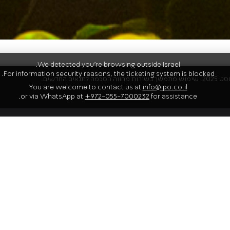
We detected you're browsing outside Israel.
For information security reasons, the ticketing system is blocked.
You are welcome to contact us at
info@ipo.co.il
אמנים
or via WhatsApp at
+972-055-7000232
for assistance.
שלומי שבן
חוזר להופיע עם
ו המקורית לבין יצירות מן
עיבודים
יבגני לוויטס
,
יעה.