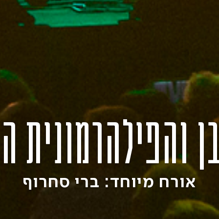
ן והפילהרמונית ה
אורח מיוחד: ברי סחרוף