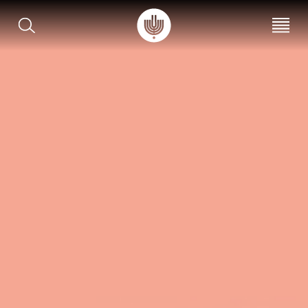
עב
EN