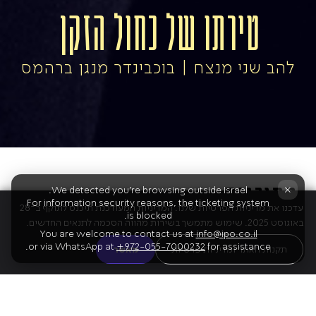
טירתו של כחול הזקן
להב שני מנצח | בוכבינדר מנגן ברהמס
התוכנית
×
We detected you're browsing outside Israel.
For information security reasons, the ticketing system
עדכנו את מדיניות הפרטיות שלנו. המדיניות המעודכנת תיכנס לתוקף ב־28
is blocked.
באוגוסט 2025. שימוש מתמשך בשירות מהווה הסכמה לתנאים החדשים.
You are welcome to contact us at
info@ipo.co.il
or via WhatsApp at
+972-055-7000232
for assistance.
01
ברהמס
תקנות האתר ומדיניות פרטיות
מאשר
קונצ'רטו לפסנתר מס' 2 [יצירה זו לא תנוגן בקונצרט ג'ינס]
הפסקה