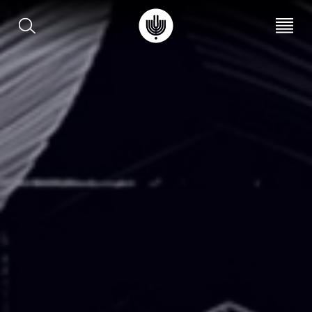
עב
EN