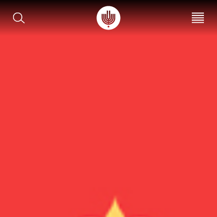
עב
EN