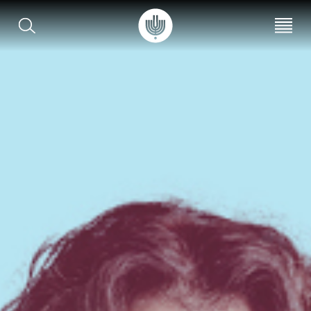
עב
EN