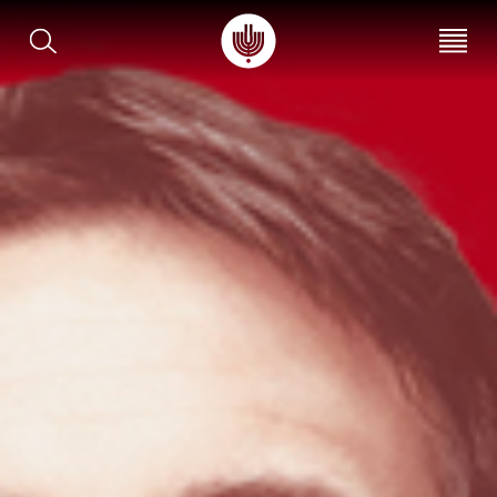
עב
EN