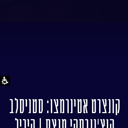
קונצרט אטינרמצו: סטניסלב
קוצ'נובסקי מנצח | קיריל