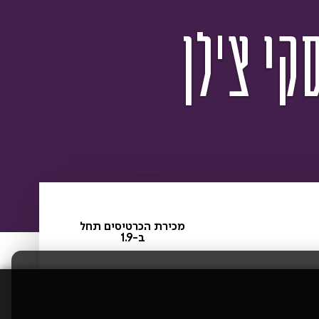
קי צ'לן
מכירת הכרטיסים תחל
ב-1.9