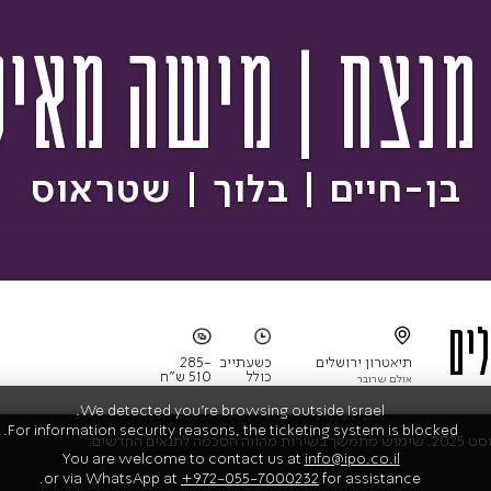
מנצח | מישה מאיס
בן-חיים | בלוך | שטראוס
We detected you're browsing outside Israel.
For information security reasons, the ticketing system is blocked.
You are welcome to contact us at
info@ipo.co.il
or via WhatsApp at
+972-055-7000232
for assistance.