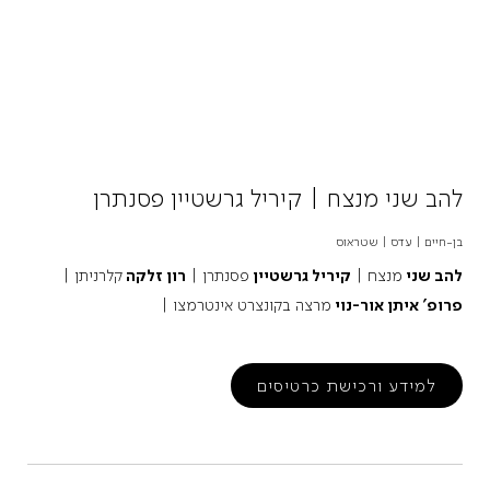
להב שני מנצח | קיריל גרשטיין פסנתרן
בן-חיים | עדס | שטראוס
להב שני
מנצח |
קיריל גרשטיין
פסנתרן |
רון זלקה
קלרניתן |
פרופ' איתן אור-נוי
מרצה בקונצרט אינטרמצו |
למידע ורכישת כרטיסים