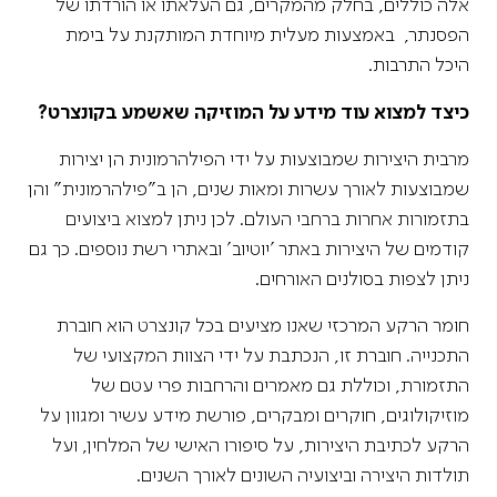
אלה כוללים, בחלק מהמקרים, גם העלאתו או הורדתו של
הפסנתר, באמצעות מעלית מיוחדת המותקנת על בימת
היכל התרבות.
כיצד למצוא עוד מידע על המוזיקה שאשמע בקונצרט?
מרבית היצירות שמבוצעות על ידי הפילהרמונית הן יצירות
שמבוצעות לאורך עשרות ומאות שנים, הן ב"פילהרמונית" והן
בתזמורות אחרות ברחבי העולם. לכן ניתן למצוא ביצועים
קודמים של היצירות באתר 'יוטיוב' ובאתרי רשת נוספים. כך גם
ניתן לצפות בסולנים האורחים.
חומר הרקע המרכזי שאנו מציעים בכל קונצרט הוא חוברת
התכנייה. חוברת זו, הנכתבת על ידי הצוות המקצועי של
התזמורת, וכוללת גם מאמרים והרחבות פרי עטם של
מוזיקולוגים, חוקרים ומבקרים, פורשת מידע עשיר ומגוון על
הרקע לכתיבת היצירות, על סיפורו האישי של המלחין, ועל
תולדות היצירה וביצועיה השונים לאורך השנים.