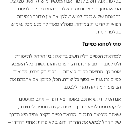
בטלפון, אבל חשוב לזכור: אם המכשיר מושתק ואינו מצלצל,
הרי שהמסך המואר ותזוזות שלכם בהחלט יכולים לפגום
בהנאתם של שכנכם למושב. לכן, אם אין מדובר בנסיבות
רפואיות קריטיות במיוחד, מומלץ מאוד להימנע מכל שימוש
בטלפון הנייד.
מתי למחוא כפיים?
למחיאות הכפיים חלק חשוב בדיאלוג בין הקהל לתזמורת
ולסולנים. הן מביעות תודה, הערכה והתרגשות. כלל האצבע
אומר כך: מחיאות כפיים סוערות – בסוף הקונצרט, מחיאות
כפיים נרגשות – בסוף כל יצירה. הכל, כמובן, אם אהבתם את
הביצוע והמוזיקה נגעה ללבכם.
אם הסולן ריגש אתכם באופן יוצא דופן – אתם מוזמנים
לבקש ממנו לבצע הדרן – יצירה קצרה נוספת לבחירתו,
שאינה מופיעה בתכניה. מחיאת כפיים בקצב אחיד היא הדרך
של הקהל לבקש את ההדרן. וחשוב לא פחות: אחרי ההדרן –