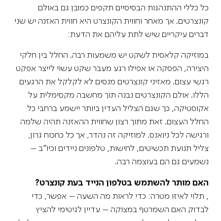
כל כללי ההתנהגות הבסיסיים תקפים כמובן גם באולם
קונצרטים. אך מאחר וחווית הקונצרט היא חווית האזנה יש שני
דברים עיקריים שיש לתת עליהם את הדעת:
במוזיקה קלאסית לשקט יש משמעות רבה. החלל בין חלקי
היצירה, הפסקה או אפילו רגע מעבר שקט עשוי לייצר אפקט
רגשי עצום. מאזיני קונצרטים מנסים לא לקלקל את הרגעים
הללו. אולם הקונצרטים נבנה תוך מחשבה מקסימלית על
אקוסטיקה, כך שגם הצליל העדין ביותר יישמע ברחבי כל
החלל העצום. זאת מתוך רצון שחווית ההאזנה תהיה שלמה
ורגישה לכל ניואנס. למוזיקה זה נהדר, אך כל כחכוח גרון,
צליל תנועת תכשיטים, לחישות, טלפונים ניידים וכיו"ב –
נשמעים גם הם בעוצמה רבה.
האם מותר להשתמש בטלפון הנייד בעת קונצרט?
, תלוי לאיזו מטרה: כדי לראות מה השעה – אפשר, כדי
לבדוק האם השמרטף במצוקה – עדיין לגיטימי להציץ